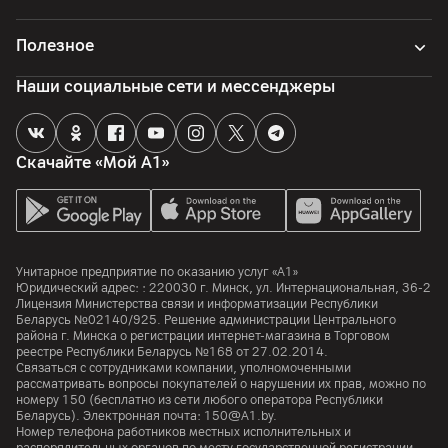
Фронтальная камера
Полезное
Разрешение камеры
32
Мп
Наши социальные сети и мессенджеры
Разрешение видео
4K 30 кадров
Скачайте «Мой А1»
Особенности
1/3.1”, ƒ/2.2
Память
Унитарное предприятие по оказанию услуг «А1»
Объем встроенной памяти
Юридический адрес: :
220030
г. Минск
,
ул. Интернациональная, 36-2
256
ГБ
Лицензия Министерства связи и информатизации Республики
Беларусь №02140/925. Решение администрации Центрального
района г. Минска о регистрации интернет-магазина в Торговом
Объем оперативной памяти
реестре Республики Беларусь №168 от 27.02.2014.
12
ГБ
Связаться с сотрудниками компании, уполномоченными
рассматривать вопросы покупателей о нарушении их прав, можно по
Особенности
номеру
150
(бесплатно из сети любого оператора Республики
Сверхбыстрая память ОЗУ LPDDR5X 9600, встроенная UFS
Беларусь). Электронная почта:
150@A1.by.
Номер телефона работников местных исполнительных и
4.1