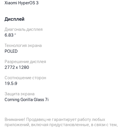
Xiaomi HyperOS 3
Дисплей
Диагональ дисплея
6.83
″
Технология экрана
POLED
Разрешение дисплея
2772 x 1280
Соотношение сторон
19.5:9
Защита экрана
Corning Gorilla Glass 7i
Частота обновления экрана
144 Гц
Внимание! Продавец не гарантирует работу любых
приложений, включая предустановленные, в связи с тем,
Особенности дисплея