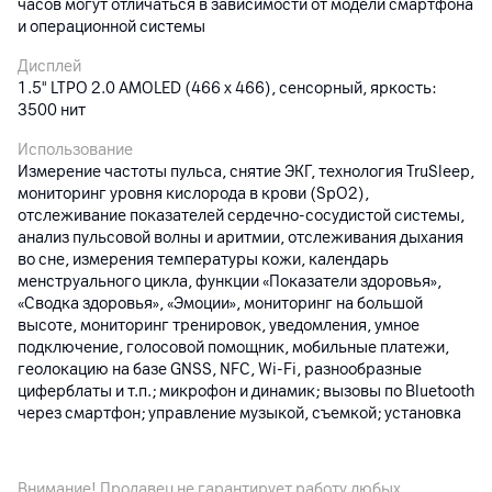
часов могут отличаться в зависимости от модели смартфона
и операционной системы
Дисплей
1.5" LTPO 2.0 AMOLED (466 x 466), сенсорный, яркость:
3500 нит
Использование
Измерение частоты пульса, снятие ЭКГ, технология TruSleep,
мониторинг уровня кислорода в крови (SpO2),
отслеживание показателей сердечно-сосудистой системы,
анализ пульсовой волны и аритмии, отслеживания дыхания
во сне, измерения температуры кожи, календарь
менструального цикла, функции «Показатели здоровья»,
«Сводка здоровья», «Эмоции», мониторинг на большой
высоте, мониторинг тренировок, уведомления, умное
подключение, голосовой помощник, мобильные платежи,
геолокацию на базе GNSS, NFC, Wi-Fi, разнообразные
циферблаты и т.п.; микрофон и динамик; вызовы по Bluetooth
через смартфон; управление музыкой, съемкой; установка
различных приложений из AppGallery
Датчики
Внимание! Продавец не гарантирует работу любых