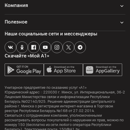
Компания
Время работы
До 11 дней без подзарядки (режим экономии заряда
батареи)
Полезное
Наши социальные сети и мессенджеры
SIM-карта
Формат SIM
eSIM
Скачайте «Мой А1»
Стандарт
UMTS (3G) 800/850/900/1700/1800/1900/2100; LTE (4G)
B1/B2/B3/B4/B5/B7/B8/B9/B18/B19/B20/B26/B28/B34/B3
8/B39/B40/B41/B66
Унитарное предприятие по оказанию услуг «А1»
Юридический адрес: :
220030
г. Минск
,
ул. Интернациональная, 36-2
Корпус
Лицензия Министерства связи и информатизации Республики
Беларусь №02140/925. Решение администрации Центрального
района г. Минска о регистрации интернет-магазина в Торговом
Цвет
реестре Республики Беларусь №168 от 27.02.2014.
Черный
Связаться с сотрудниками компании, уполномоченными
рассматривать вопросы покупателей о нарушении их прав, можно по
Габариты
номеру
150
(бесплатно из сети любого оператора Республики
Беларусь). Электронная почта:
150@A1.by.