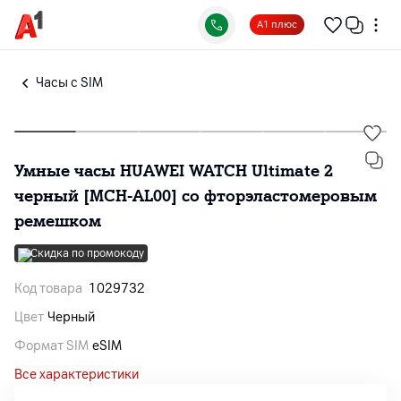
А1 плюс
Часы с SIM
Умные часы HUAWEI WATCH Ultimate 2
черный [MCH-AL00] со фторэластомеровым
ремешком
Скидка по промокоду
Код товара
1029732
Цвет
Черный
Формат SIM
eSIM
Все характеристики