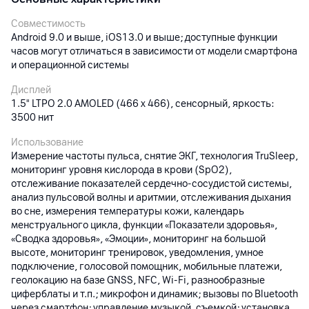
Совместимость
Android 9.0 и выше, iOS13.0 и выше; доступные функции
часов могут отличаться в зависимости от модели смартфона
и операционной системы
Дисплей
1.5" LTPO 2.0 AMOLED (466 x 466), сенсорный, яркость:
3500 нит
Использование
Измерение частоты пульса, снятие ЭКГ, технология TruSleep,
мониторинг уровня кислорода в крови (SpO2),
отслеживание показателей сердечно-сосудистой системы,
анализ пульсовой волны и аритмии, отслеживания дыхания
во сне, измерения температуры кожи, календарь
менструального цикла, функции «Показатели здоровья»,
«Сводка здоровья», «Эмоции», мониторинг на большой
высоте, мониторинг тренировок, уведомления, умное
подключение, голосовой помощник, мобильные платежи,
геолокацию на базе GNSS, NFC, Wi-Fi, разнообразные
циферблаты и т.п.; микрофон и динамик; вызовы по Bluetooth
через смартфон; управление музыкой, съемкой; установка