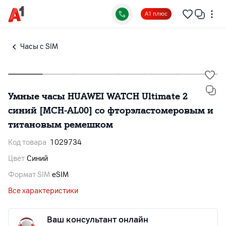
А1 плюс
Часы с SIM
Умные часы HUAWEI WATCH Ultimate 2
синий [MCH-AL00] со фторэластомеровым и
титановым ремешком
Код товара
1029734
Цвет
Синий
Формат SIM
eSIM
Все характеристики
Ваш консультант онлайн