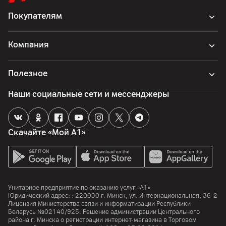
Аккумулятор
Покупателям
Батарея
Li-pol 867 мАч; беспроводная зарядка
Компания
Время работы
До 11 дней без подзарядки (режим экономии заряда
Полезное
батареи)
Наши социальные сети и мессенджеры
SIM-карта
Формат SIM
Скачайте «Мой А1»
eSIM
Стандарт
UMTS (3G) 800/850/900/1700/1800/1900/2100; LTE (4G)
B1/B2/B3/B4/B5/B7/B8/B9/B18/B19/B20/B26/B28/B34/B3
8/B39/B40/B41/B66
Унитарное предприятие по оказанию услуг «А1»
Юридический адрес: :
220030
г. Минск
,
ул. Интернациональная, 36-2
Лицензия Министерства связи и информатизации Республики
Беларусь №02140/925. Решение администрации Центрального
Корпус
района г. Минска о регистрации интернет-магазина в Торговом