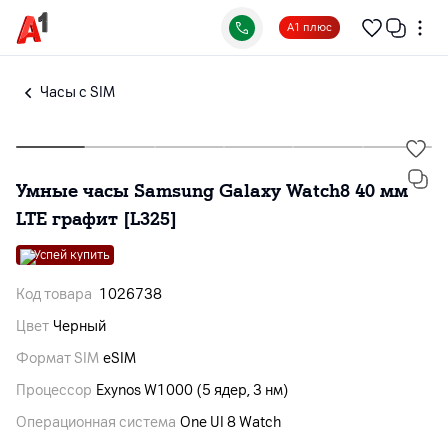
А1 плюс
Часы с SIM
Умные часы Samsung Galaxy Watch8 40 мм
LTE графит [L325]
Успей купить
Код товара
1026738
Цвет
Черный
Формат SIM
eSIM
Процессор
Exynos W1000 (5 ядер, 3 нм)
Операционная система
One UI 8 Watch