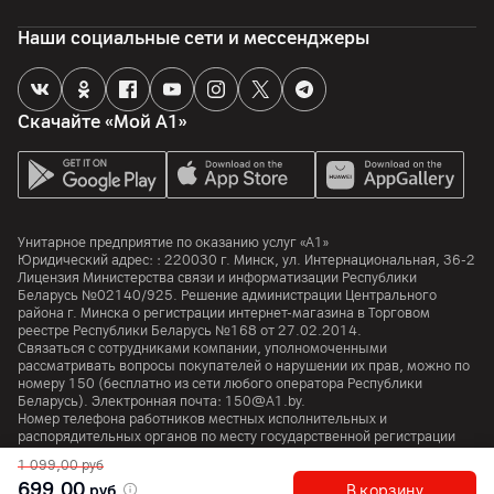
Габариты
Наши социальные сети и мессенджеры
Размер корпуса: 40.4 x 42.7 x 8.6 мм, вес: 30 г
Другие характеристики
Скачайте «Мой А1»
Гарантия
12
мес.
Импортер
Унитарное предприятие по оказанию услуг "А1", 220030,
Унитарное предприятие по оказанию услуг «А1»
Республика Беларусь, г.Минск, ул. Интернациональная, 36-2
Юридический адрес: :
220030
г. Минск
,
ул. Интернациональная, 36-2
Лицензия Министерства связи и информатизации Республики
Беларусь №02140/925. Решение администрации Центрального
Производитель
района г. Минска о регистрации интернет-магазина в Торговом
Samsung Electronics Co., Ltd., 129 Samsung-Ro, Yeongtong-
реестре Республики Беларусь №168 от 27.02.2014.
Gu, Suwon-Si, Gyeonggi-Do, 16677, Корея
Связаться с сотрудниками компании, уполномоченными
рассматривать вопросы покупателей о нарушении их прав, можно по
Комплект поставки
номеру
150
(бесплатно из сети любого оператора Республики
Беларусь). Электронная почта:
150@A1.by.
зарядное устройство, часы, комплектная документация
Номер телефона работников местных исполнительных и
распорядительных органов по месту государственной регистрации
Страна производитель
Унитарного предприятия по оказанию услуг «А1», уполномоченных
Вьетнам
1 099,00
руб
рассматривать обращения покупателей:
+375 17 374 01 46.
699,00
руб
В корзину