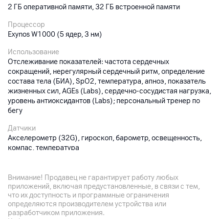
2 ГБ оперативной памяти, 32 ГБ встроенной памяти
Процессор
Exynos W1000 (5 ядер, 3 нм)
Использование
Отслеживание показателей: частота сердечных
сокращений, нерегулярный сердечный ритм, определение
состава тела (БИА), SpO2, температура, апноэ, показатель
жизненных сил, AGEs (Labs), сердечно-сосудистая нагрузка,
уровень антиоксидантов (Labs); персональный тренер по
бегу
Датчики
Акселерометр (32G), гироскоп, барометр, освещенность,
компас, температура
Дополнительно
Bluetooth 5.3, WiFi 802.11 (2,4 / 5 ГГц); 2-частотный GPS
Внимание! Продавец не гарантирует работу любых
(L1+L5); NFC; защита от воды и пыли (5ATM+IP68/MIL-STD-
приложений, включая предустановленные, в связи с тем,
810H)
что их доступность и программные ограничения
определяются производителем устройства или
Особенности
разработчиком приложения.