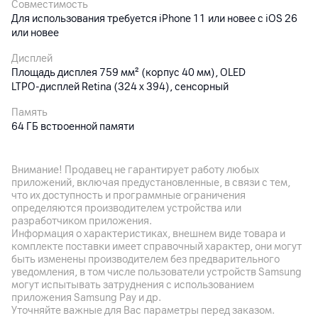
Совместимость
Для использования требуется iPhone 11 или новее с iOS 26
или новее
Дисплей
Площадь дисплея 759 мм² (корпус 40 мм), OLED
LTPO‑дисплей Retina (324 х 394), сенсорный
Память
64 ГБ встроенной памяти
Датчики
Освещенности, температуры, акселерометр, гироскоп,
Внимание! Продавец не гарантирует работу любых
высотомер, оптический датчик сердечного ритма (2-го
приложений, включая предустановленные, в связи с тем,
поколения); компас
что их доступность и программные ограничения
определяются производителем устройства или
Дополнительно
разработчиком приложения.
Информация о характеристиках, внешнем виде товара и
Bluetooth 5.3, Wi-Fi 4 (2,4 ГГц); GPS, GLONASS, Galileo, QZSS,
комплекте поставки имеет справочный характер, они могут
BeiDou; защита от воды WR50
быть изменены производителем без предварительного
уведомления, в том числе пользователи устройств Samsung
могут испытывать затруднения с использованием
Аккумулятор
приложения Samsung Pay и др.
Уточняйте важные для Вас параметры перед заказом.
Батарея