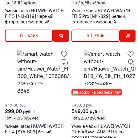
от 19,54 руб/мес
от 24,95 руб/мес
Умные часы HUAWEI WATCH
Умные часы HUAWEI WATCH
FIT 5 [NKI-B19] черный,
FIT 5 Pro [NKI-B29] белый,
фторэластомеровый
фторэластомеровый
ремешок
ремешок
В 1 клик
В 1 клик
Рассрочка без переплат
449,00
руб
749,00
руб
299,00
549,00
руб
руб
от 14,95 руб/мес
от 22,87 руб/мес
Умные часы HUAWEI WATCH
Умные часы HUAWEI WATCH
FIT 4 [SYA-B09] белый
GT 6 46 мм [ATM-B19] со
фторэластомеровым