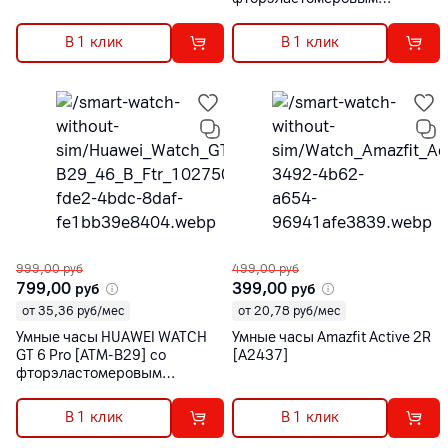
ремешком
В 1 клик
В 1 клик
999,00
руб
499,00
руб
799,00
399,00
руб
руб
от 35,36 руб/мес
от 20,78 руб/мес
Умные часы HUAWEI WATCH
Умные часы Amazfit Active 2R
GT 6 Pro [ATM-B29] со
[A2437]
фторэластомеровым
ремешком
В 1 клик
В 1 клик