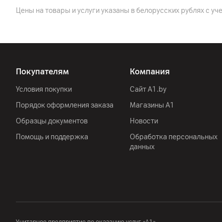
Bluetooth
Цены на товары и услуги указаны в белорусских рублях с уч
USB
Дополнительные разъемы
Покупателям
Компания
Корпус
Условия покупки
Сайт A1.by
Цвет
Порядок оформления заказа
Магазины А1
Крепление VESA
Образцы документов
Новости
Толщина панели
Помощь и поддержка
Обработка персональных
данных
Ширина
Глубина (с учетом подставки)
Высота (с учетом подставки)
Высота (без подставки)