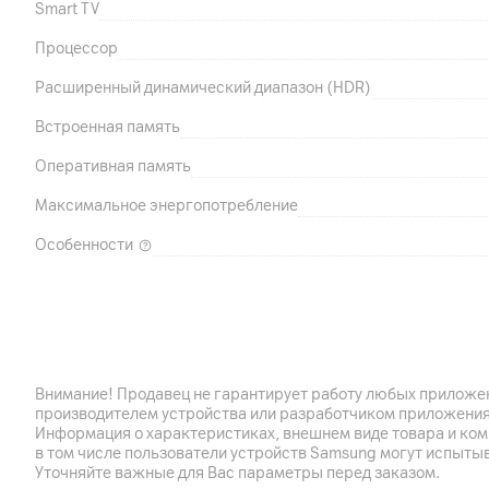
Smart TV
Процессор
Расширенный динамический диапазон (HDR)
Встроенная память
Оперативная память
Максимальное энергопотребление
Особенности
Подключения
HDMI
Внимание! Продавец не гарантирует работу любых приложен
производителем устройства или разработчиком приложения
Ethernet
Информация о характеристиках, внешнем виде товара и ком
в том числе пользователи устройств Samsung могут испыты
Wi-Fi
Уточняйте важные для Вас параметры перед заказом.