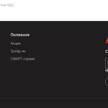
5.1
етом НДС.
2 x USB 2.0
1 x выход SPDIF (оптичес
x 1, разъем для наушнико
Полезное
Акции
Черный
Трейд-ин
С
200 x 200 мм
СМАРТ-сервис
80.2 мм
Н
1226.1 мм
255.8 мм
783.1 мм
721.7 мм