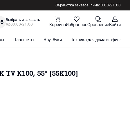
Обработка заказов: пн-вс 9:00–21:00
Выбрать и заказать
36
09:00-21:00
Корзина
Избранное
Сравнение
Войти
ры
Планшеты
Ноутбуки
Техника для дома и офиса
 TV K100, 55" [55K100]