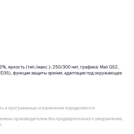
0%, яркость (тип./макс.): 250/300 нит, графика: Mali G52,
(OD35), функции защиты зрения, адаптация под окружающее
ость и программные ограничения определяются
менены производителем без предварительного уведомления,
р.
5 ГГц)