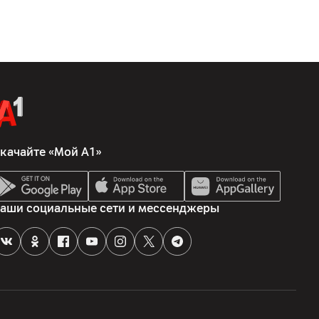
кий), 2 x антенный вход, композитный разъем (аудио/видео)
в x 1
качайте «Мой А1»
аши социальные сети и мессенджеры