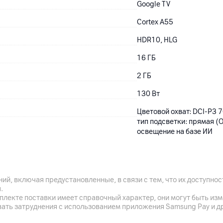
Google TV
Cortex A55
HDR10, HLG
16
ГБ
2
ГБ
130
Вт
Цветовой охват: DCI-P3 7
тип подсветки: прямая 
освещение на базе ИИ
2 x HDMI (2.1 + 2.0)
ий, включая предустановленные, в связи с тем, что их доступн
.
1 x Ethernet (LAN)
плекте поставки имеет справочный характер, они могут быть из
вать затруднения с использованием приложения Samsung Pay и д
802.11 a/b/g/n/ac (2.4 / 