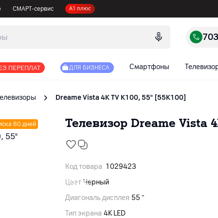
е
СМАРТ-сервис
А1 плюс
70
Смартфоны
Телевизо
ЕЗ ПЕРЕПЛАТ
ДЛЯ БИЗНЕСА
Телевизоры
Dreame Vista 4K TV K100, 55" [55K100]
Телевизор Dreame Vista 4K
иска 60 дней
Код товара
1029423
Цвет
Черный
Диагональ дисплея
55 ″
Тип экрана
4K LED