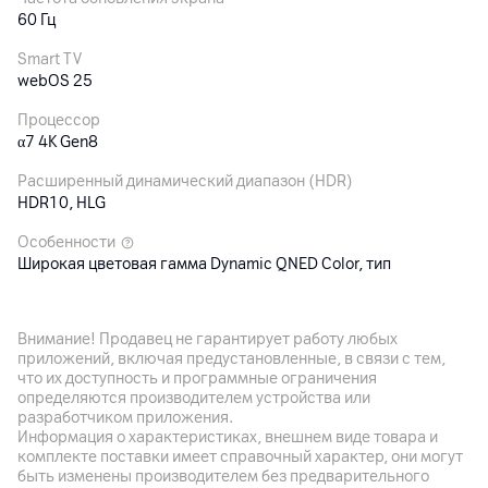
60 Гц
Smart TV
webOS 25
Процессор
α7 4K Gen8
Расширенный динамический диапазон (HDR)
HDR10, HLG
Особенности
Широкая цветовая гамма Dynamic QNED Color, тип
подсветки: Direct
Внимание! Продавец не гарантирует работу любых
Аудиосистема
приложений, включая предустановленные, в связи с тем,
что их доступность и программные ограничения
Встроенные динамики
определяются производителем устройства или
20 Вт, акустическая система: 2.0 канал, α7 AI Sound Pro
разработчиком приложения.
(Виртуальный 9.1.2-апмиксинг)
Информация о характеристиках, внешнем виде товара и
комплекте поставки имеет справочный характер, они могут
быть изменены производителем без предварительного