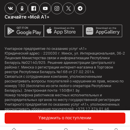
Управление голосом, голосовой поиск
да
Скачайте «Мой А1»
Корпус
Цвет
Черный
Унитарное предприятие по оказанию услуг «А1»
Крепление VESA
Юридический адрес: :
220030
г. Минск
,
ул. Интернациональная, 36-2
200 x 200 мм
Лицензия Министерства связи и информатизации Республики
Беларусь №02140/925. Решение администрации Центрального
Толщина панели
района г. Минска о регистрации интернет-магазина в Торговом
67.9 мм
реестре Республики Беларусь №168 от 27.02.2014.
Связаться с сотрудниками компании, уполномоченными
рассматривать вопросы покупателей о нарушении их прав, можно по
Ширина
номеру
150
(бесплатно из сети любого оператора Республики
968 мм
Беларусь). Электронная почта:
150@A1.by.
Номер телефона работников местных исполнительных и
Глубина (с учетом подставки)
распорядительных органов по месту государственной регистрации
188 мм
Унитарного предприятия по оказанию услуг «А1», уполномоченных
рассматривать обращения покупателей:
+375 17 374 01 46.
Высота (с учетом подставки)
Уведомить о поступлении
608 мм
© 2026 Унитарное предприятие «А1». Все права защищены.