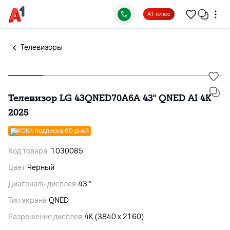
А1 плюс
Телевизоры
Телевизор LG 43QNED70A6A 43'' QNED AI 4K
2025
VOKA подписка 60 дней
Код товара
1030085
Цвет
Черный
Диагональ дисплея
43 ″
Тип экрана
QNED
Разрешение дисплея
4K (3840 x 2160)