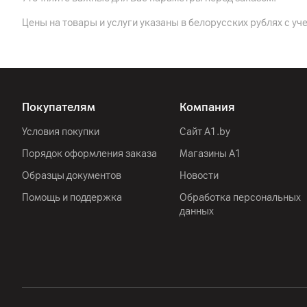
Цены на товары и услуги указаны в белорусских рублях с уч
Корпус
Цвет
Крепление VESA
Покупателям
Компания
Толщина панели
Ширина
Условия покупки
Сайт A1.by
Порядок оформления заказа
Магазины А1
Глубина (с учетом подставки)
Образцы документов
Новости
Высота (с учетом подставки)
Помощь и поддержка
Обработка персональных
Высота (без подставки)
данных
Вес (с подставкой)
Вес (без подставки)
Аудиосистема