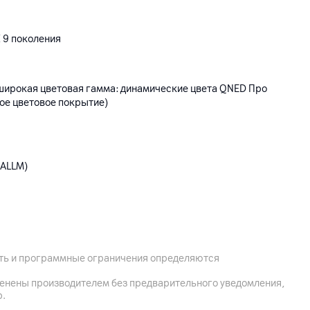
 9 поколения
; широкая цветовая гамма: динамические цвета QNED Про
ое цветовое покрытие)
 ALLM)
ость и программные ограничения определяются
менены производителем без предварительного уведомления,
й кабель (RF), ТВ-тюнер (аналоговый ТВ-прием: Да, DVB-T2/T
р.
B-C (кабель), DVB-S2/S (спутник))