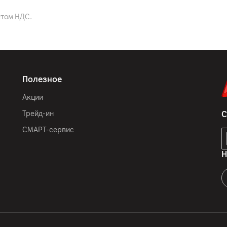
етом НДС.
Черный
300 x 200 мм
Полезное
70.8 мм
Акции
959 мм
Трейд-ин
С
188 мм
СМАРТ-сервис
607 мм
563 мм
Н
6.5 кг
6.4 кг