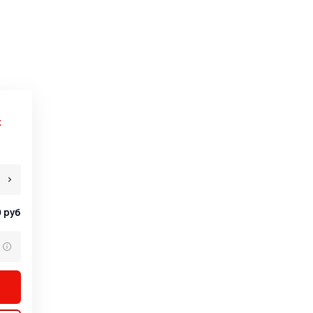
х
0
руб