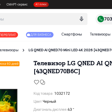
е
СМАРТ-сервис
А1 плюс
70
Смартфоны
Телевизоры
 ПЕРЕПЛАТ
ДЛЯ БИЗНЕСА
Телевизоры
LG QNED AI QNED70 Mini LED 4K 2026 [43QNED
Телевизор LG QNED AI QN
иска 60 дней
[43QNED70B6C]
Код товара
1032172
Цвет
Черный
Диагональ дисплея
43 ″