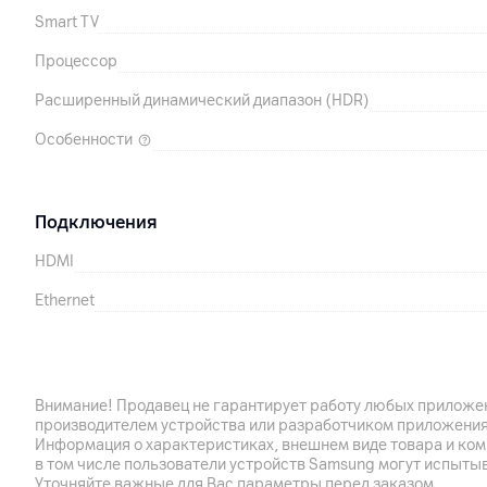
Smart TV
Процессор
Расширенный динамический диапазон (HDR)
Особенности
Подключения
HDMI
Ethernet
Wi-Fi
Bluetooth
Внимание! Продавец не гарантирует работу любых приложен
USB
производителем устройства или разработчиком приложения
Информация о характеристиках, внешнем виде товара и ком
Дополнительные разъемы
в том числе пользователи устройств Samsung могут испыты
Уточняйте важные для Вас параметры перед заказом.