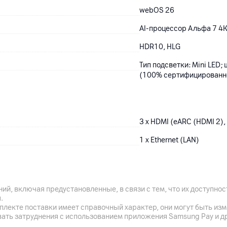
webOS 26
AI-процессор Альфа 7 4К
HDR10, HLG
Тип подсветки: Mini LED
(100% сертифицированн
3 x HDMI (eARC (HDMI 2),
1 x Ethernet (LAN)
5
5.3
ий, включая предустановленные, в связи с тем, что их доступн
1 x USB 2.0
.
плекте поставки имеет справочный характер, они могут быть из
1 x CI-слот, 2 x антенны
вать затруднения с использованием приложения Samsung Pay и д
(наземное вещаниеl), DV