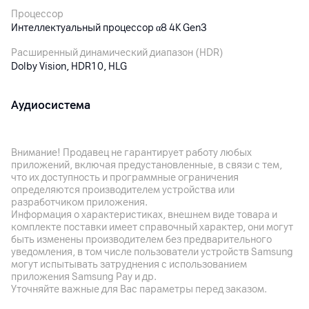
Процессор
Интеллектуальный процессор α8 4K Gen3
Расширенный динамический диапазон (HDR)
Dolby Vision, HDR10, HLG
Аудиосистема
Встроенные динамики
Аудио выход: 40 Вт, Акустическая система: 2.1
Внимание! Продавец не гарантирует работу любых
приложений, включая предустановленные, в связи с тем,
что их доступность и программные ограничения
Подключения
определяются производителем устройства или
разработчиком приложения.
HDMI
Информация о характеристиках, внешнем виде товара и
3 x HDMI
комплекте поставки имеет справочный характер, они могут
быть изменены производителем без предварительного
Ethernet
уведомления, в том числе пользователи устройств Samsung
1 x Ethernet (LAN)
могут испытывать затруднения с использованием
приложения Samsung Pay и др.
Wi-Fi
Уточняйте важные для Вас параметры перед заказом.
Да