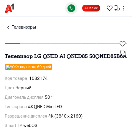
А1 плюс
Телевизоры
Телевизор LG QNED AI QNED85 50QNED85B6A
VOKA подписка 60 дней
Код товара
1032174
Цвет
Черный
Диагональ дисплея
50 ″
Тип экрана
4K QNED MiniLED
Разрешение дисплея
4K (3840 x 2160)
Smart TV
webOS