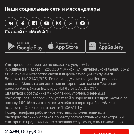
Наши социальные сети и мессенджеры
Веб-браузер
да
Управление голосом, голосовой поиск
Скачайте «Мой А1»
да
Дополнительно
Новая кнопка ИИ, функции перетаскивания на пульте AI
Magic Remote
Унитарное предприятие по оказанию услуг «А1»
Юридический адрес: :
220030
г. Минск
,
ул. Интернациональная, 36-2
Корпус
Лицензия Министерства связи и информатизации Республики
Беларусь №02140/925. Решение администрации Центрального
Цвет
района г. Минска о регистрации интернет-магазина в Торговом
Черный
реестре Республики Беларусь №168 от 27.02.2014.
Связаться с сотрудниками компании, уполномоченными
рассматривать вопросы покупателей о нарушении их прав, можно по
Крепление VESA
номеру
150
(бесплатно из сети любого оператора Республики
300 x 200 мм
Беларусь). Электронная почта:
150@A1.by.
Номер телефона работников местных исполнительных и
Толщина панели
распорядительных органов по месту государственной регистрации
49.9 мм
Унитарного предприятия по оказанию услуг «А1», уполномоченных
рассматривать обращения покупателей:
+375 17 374 01 46.
2 499,00
руб
Ширина