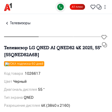
А1 плюс
Телевизоры
Телевизор LG QNED AI QNED82 4K 2025, 55"
[55QNED82A6B]
VOKA подписка 60 дней
Код товара
1026617
Цвет
Черный
Диагональ дисплея
55 ″
Тип экрана
QNED
Разрешение дисплея
4K (3840 x 2160)