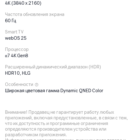
4K (3840 x 2160)
Частота обновления экрана
60 Гц
Smart TV
webOS 25
Процессор
α7 4K Gen8
Расширенный динамический диапазон (HDR)
HDR10, HLG
Особенности
Широкая цветовая гамма Dynamic QNED Color
Аудиосистема
Внимание! Продавец не гарантирует работу любых
приложений, включая предустановленные, в связи с тем,
Встроенные динамики
что их доступность и программные ограничения
20 Вт, акустическая система: 2.0 канал, α7 AI Sound Pro
определяются производителем устройства или
(Виртуальный 9.1.2-апмиксинг)
разработчиком приложения.