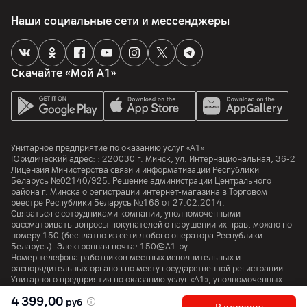
Да, DVB-T2/T (наземное вещаниеl), DVB-C (кабель), DVB-
Наши социальные сети и мессенджеры
S2/S (спутник))
Функции
Скачайте «Мой А1»
Веб-браузер
да
Корпус
Унитарное предприятие по оказанию услуг «А1»
Юридический адрес: :
220030
г. Минск
,
ул. Интернациональная, 36-2
Цвет
Лицензия Министерства связи и информатизации Республики
Черный
Беларусь №02140/925. Решение администрации Центрального
района г. Минска о регистрации интернет-магазина в Торговом
реестре Республики Беларусь №168 от 27.02.2014.
Крепление VESA
Связаться с сотрудниками компании, уполномоченными
300 x 300 мм
рассматривать вопросы покупателей о нарушении их прав, можно по
номеру
150
(бесплатно из сети любого оператора Республики
Толщина панели
Беларусь). Электронная почта:
150@A1.by.
29.7 мм
Номер телефона работников местных исполнительных и
распорядительных органов по месту государственной регистрации
Унитарного предприятия по оказанию услуг «А1», уполномоченных
Ширина
рассматривать обращения покупателей:
+375 17 374 01 46.
1456 мм
4 399,00
руб