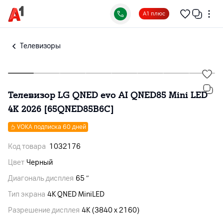
А1 плюс
Телевизоры
Телевизор LG QNED evo AI QNED85 Mini LED
4K 2026 [65QNED85B6C]
VOKA подписка 60 дней
Код товара
1032176
Цвет
Черный
Диагональ дисплея
65 ″
Тип экрана
4K QNED MiniLED
Разрешение дисплея
4K (3840 x 2160)