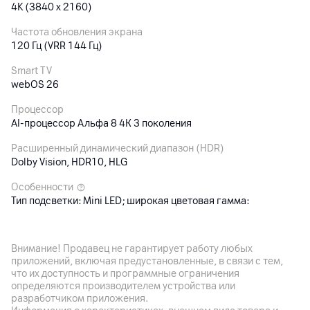
4K (3840 x 2160)
Частота обновления экрана
120 Гц (VRR 144 Гц)
Smart TV
webOS 26
Процессор
AI-процессор Альфа 8 4К 3 поколения
Расширенный динамический диапазон (HDR)
Dolby Vision, HDR10, HLG
Особенности
Тип подсветки: Mini LED; широкая цветовая гамма:
динамические цвета QNED Про (100% сертифицированное
цветовое покрытие)
Внимание! Продавец не гарантирует работу любых
приложений, включая предустановленные, в связи с тем,
Аудиосистема
что их доступность и программные ограничения
определяются производителем устройства или
Встроенные динамики
разработчиком приложения.
Аудио выход: 20 Вт, акустическая система: 2.0 Канал, Альфа