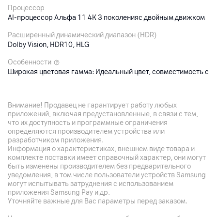
Процессор
AI-процессор Альфа 11 4К 3 поколенияс двойным движком
Расширенный динамический диапазон (HDR)
Dolby Vision, HDR10, HLG
Особенности
Широкая цветовая гамма: Идеальный цвет, совместимость с
FreeSync (AMD) и G-Sync (Nvidia)
Внимание! Продавец не гарантирует работу любых
Аудиосистема
приложений, включая предустановленные, в связи с тем,
что их доступность и программные ограничения
Встроенные динамики
определяются производителем устройства или
Аудио выход: 40 Вт, акустическая система: 2.2 канала,
разработчиком приложения.
Альфа 11 AI Звук Про (AI Sound Pro) (виртуальный 11.1.2-
Информация о характеристиках, внешнем виде товара и
апмиксинг), Dolby Atmos
комплекте поставки имеет справочный характер, они могут
быть изменены производителем без предварительного
уведомления, в том числе пользователи устройств Samsung
Подключения
могут испытывать затруднения с использованием
приложения Samsung Pay и др.
HDMI
Уточняйте важные для Вас параметры перед заказом.
4 x HDMI (4 шт. (поддержка 4K 120 Гц, eARC (HDMI 2), VRR,