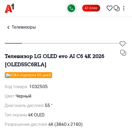
А1 плюс
Телевизоры
Телевизор LG OLED evo AI C6 4K 2026
[OLED55C6RLA]
VOKA подписка 60 дней
Код товара
1032505
Цвет
Черный
Диагональ дисплея
55 ″
Тип экрана
4K OLED
Разрешение дисплея
4K (3840 x 2160)