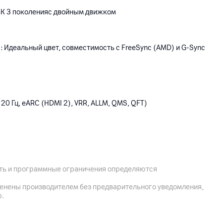
4К 3 поколенияс двойным движком
 Идеальный цвет, совместимость с FreeSync (AMD) и G-Sync
20 Гц, eARC (HDMI 2), VRR, ALLM, QMS, QFT)
ость и программные ограничения определяются
менены производителем без предварительного уведомления,
й кабель (RF), SPDIF (оптический цифровой аудио выход), ТВ-
р.
ием, DVB-T2 (наземное вещание), DVB-C (кабель), DVB-S2