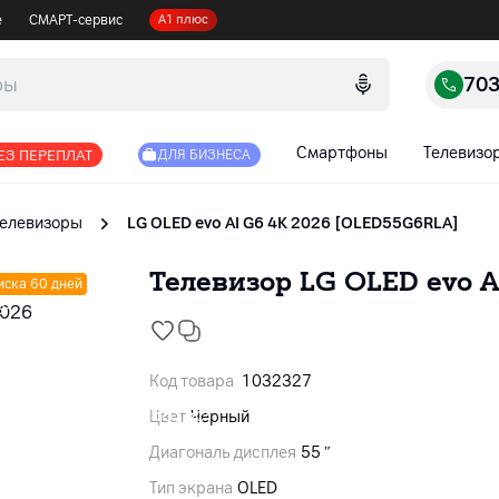
е
СМАРТ-сервис
А1 плюс
70
Смартфоны
Телевизо
ЕЗ ПЕРЕПЛАТ
ДЛЯ БИЗНЕСА
Телевизоры
LG OLED evo AI G6 4K 2026 [OLED55G6RLA]
Телевизор LG OLED evo A
иска 60 дней
Код товара
1032327
Цвет
Черный
Диагональ дисплея
55 ″
Тип экрана
OLED