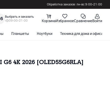
Обработка заказов: пн-вс 9:00–21:00
Выбрать и заказать
36
09:00-21:00
Корзина
Избранное
Сравнение
Войти
ры
Планшеты
Ноутбуки
Техника для дома и офиса
I G6 4K 2026 [OLED55G6RLA]