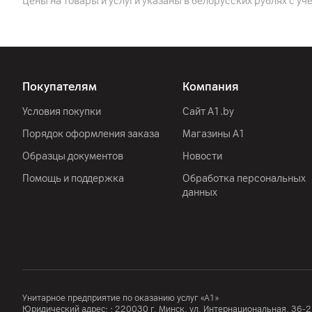
Цены на товары и услуги указаны в белорусских рублях с уч
Корпус
Цвет
Крепление VESA
Покупателям
Компания
Толщина панели
Условия покупки
Сайт A1.by
Ширина
Порядок оформления заказа
Магазины А1
Высота (без подставки)
Образцы документов
Новости
Вес (без подставки)
Помощь и поддержка
Обработка персональных
данных
Аудиосистема
Встроенные динамики
Функции
Унитарное предприятие по оказанию услуг «А1»
Юридический адрес: :
220030
г. Минск
,
ул. Интернациональная, 36-2