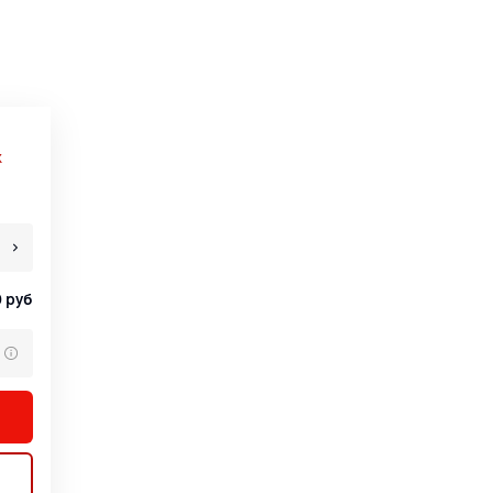
х
0
руб