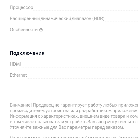
Процессор
Расширенный динамический диапазон (HDR)
Особенности
Подключения
HDMI
Ethernet
Wi-Fi
Bluetooth
Внимание! Продавец не гарантирует работу любых приложен
USB
производителем устройства или разработчиком приложения
Информация о характеристиках, внешнем виде товара и ком
Дополнительные разъемы
в том числе пользователи устройств Samsung могут испыты
Уточняйте важные для Вас параметры перед заказом.