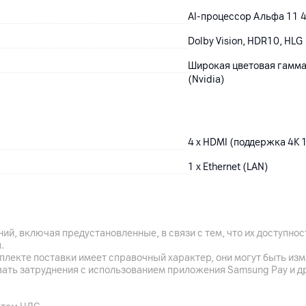
AI-процессор Альфа 11 
Dolby Vision, HDR10, HLG
Широкая цветовая гамма:
(Nvidia)
4 x HDMI (поддержка 4K 1
1 x Ethernet (LAN)
6
5.3
ий, включая предустановленные, в связи с тем, что их доступн
3 x USB 2.0
.
плекте поставки имеет справочный характер, они могут быть из
1 x CI-слот, 2 x антенны
вать затруднения с использованием приложения Samsung Pay и д
тюнер: аналоговый ТВ-пр
(спутник)