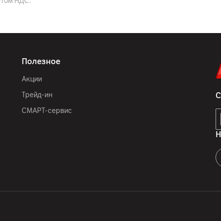
етом НДС.
Черный
300 x 200 мм
Полезное
27.2 мм
Акции
1222 мм
Трейд-ин
С
703 мм
СМАРТ-сервис
16.8 кг
Н
Аудио выход: 60 Вт, акус
Sound Pro) (виртуальный