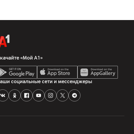
качайте «Мой А1»
аши социальные сети и мессенджеры
тическая система: 4.2 канала, Альфа 11 AI Звук Про (AI
 11.1.2-апмиксинг), Dolby Atmos