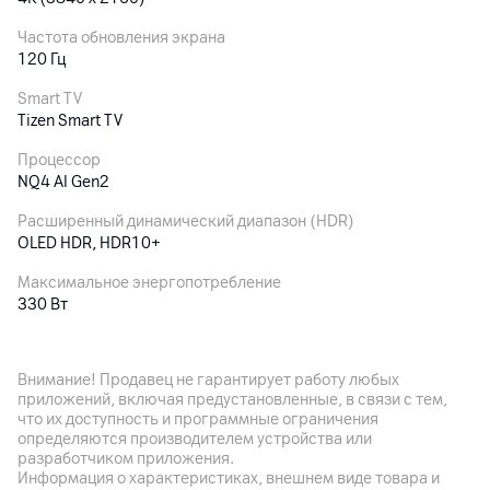
Частота обновления экрана
120 Гц
Smart TV
Tizen Smart TV
Процессор
NQ4 AI Gen2
Расширенный динамический диапазон (HDR)
OLED HDR, HDR10+
Максимальное энергопотребление
330
Вт
Особенности
Технология передачи движения Motion Xcelerator 120 Гц
Внимание! Продавец не гарантирует работу любых
приложений, включая предустановленные, в связи с тем,
что их доступность и программные ограничения
Аудиосистема
определяются производителем устройства или
разработчиком приложения.
Встроенные динамики
Информация о характеристиках, внешнем виде товара и
20 Вт, акустическая система: 2 канала, адаптивный звук,