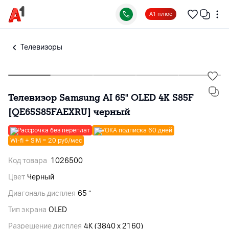
А1 плюс
Телевизоры
Телевизор Samsung AI 65" OLED 4K S85F
[QE65S85FAEXRU] черный
Рассрочка без переплат
VOKA подписка 60 дней
Wi-fi + SIM = 20 руб/мес
Код товара
1026500
Цвет
Черный
Диагональ дисплея
65 ″
Тип экрана
OLED
Разрешение дисплея
4K (3840 x 2160)