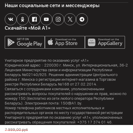
антенный вход для кабельного ТВ
Наши социальные сети и мессенджеры
Функции
Скачайте «Мой А1»
Веб-браузер
да
Управление голосом, голосовой поиск
да
Унитарное предприятие по оказанию услуг «А1»
Дополнительно
Юридический адрес: :
220030
г. Минск
,
ул. Интернациональная, 36-2
Пульт дистанционного управления SolarCell заряжается от
Лицензия Министерства связи и информатизации Республики
солнечного света и освещения в помещении
Беларусь №02140/925. Решение администрации Центрального
района г. Минска о регистрации интернет-магазина в Торговом
реестре Республики Беларусь №168 от 27.02.2014.
Корпус
Связаться с сотрудниками компании, уполномоченными
рассматривать вопросы покупателей о нарушении их прав, можно по
номеру
150
(бесплатно из сети любого оператора Республики
Цвет
Беларусь). Электронная почта:
150@A1.by.
Черный
Номер телефона работников местных исполнительных и
распорядительных органов по месту государственной регистрации
Крепление VESA
Унитарного предприятия по оказанию услуг «А1», уполномоченных
рассматривать обращения покупателей:
+375 17 374 01 46.
300 x 200 мм
7 999,00
руб