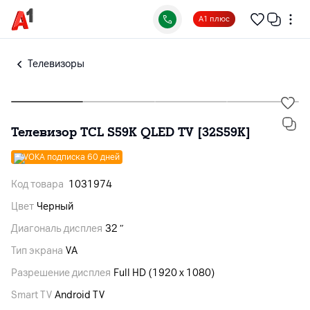
А1 плюс
Телевизоры
Телевизор TCL S59K QLED TV [32S59K]
VOKA подписка 60 дней
Код товара
1031974
Цвет
Черный
Диагональ дисплея
32 ″
Тип экрана
VA
Разрешение дисплея
Full HD (1920 x 1080)
Smart TV
Android TV