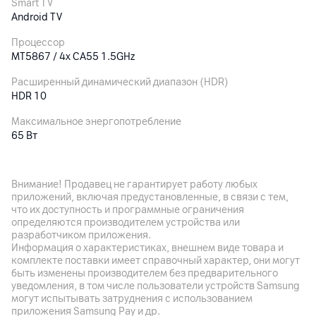
Smart TV
Android TV
Процессор
MT5867 / 4x CA55 1.5GHz
Расширенный динамический диапазон (HDR)
HDR 10
Максимальное энергопотребление
65
Вт
Особенности
Тип подсветки экрана: LED Direct, яркость: 300 нит
Внимание! Продавец не гарантирует работу любых
приложений, включая предустановленные, в связи с тем,
что их доступность и программные ограничения
Аудиосистема
определяются производителем устройства или
разработчиком приложения.
Встроенные динамики
Информация о характеристиках, внешнем виде товара и
Мощность: 2 x 8 Вт, аудиосистема: каналы звука 2.0; Dolby
комплекте поставки имеет справочный характер, они могут
Digital Plus
быть изменены производителем без предварительного
уведомления, в том числе пользователи устройств Samsung
могут испытывать затруднения с использованием
Подключения
приложения Samsung Pay и др.