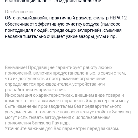
всасывающий шланг: 1.5 м; длина кабеля: 5 м
Особенности
Обтекаемый дизайн, практичный размер, фильтр НЕРА 12
обеспечивает эффективную очистку воздуха (пылесос
пригоден для людей, страдающих аллергией), съемная
насадка тщательно очищает узкие зазоры, углы и пр.
Другие характеристики
Гарантия
Внимание! Продавец не гарантирует работу любых
24
мес.
приложений, включая предустановленные, в связи с тем,
что их доступность и программные ограничения
Импортер
определяются производителем устройства или
ИООО "Керхер", 220125, г. Минск, пр-т Независимости, дом
разработчиком приложения.
177, пом. 69-4
Информация о характеристиках, внешнем виде товара и
комплекте поставки имеет справочный характер, они могут
Производитель
быть изменены производителем без предварительного
Alfred Kärcher SE & Co. KG, D-71364 Германия , Winnenden ,
уведомления, в том числе пользователи устройств Samsung
могут испытывать затруднения с использованием
Alfred-Karcher-Str 28-40
приложения Samsung Pay и др.
Уточняйте важные для Вас параметры перед заказом.
Комплект поставки
мешок, трубка - 2 шт., пылесос, насадка - 3 шт.,