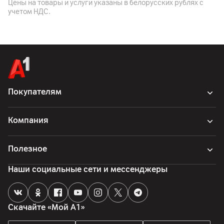
Цены на товары и услуги указаны в белорусских рублях с
комплектная документация, шланг
учетом НДС.
Страна производитель
Китай
Покупателям
Компания
Полезное
Наши социальные сети и мессенджеры
Скачайте «Мой А1»