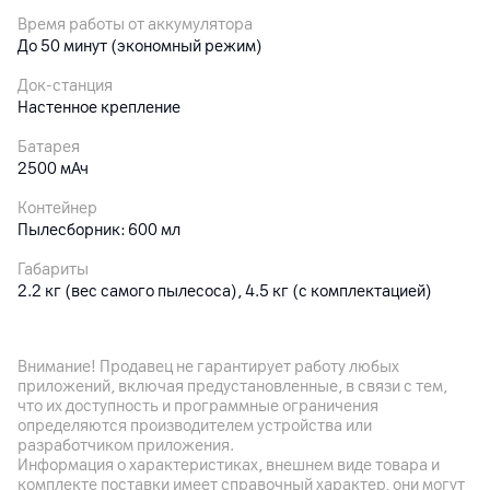
Время работы от аккумулятора
До 50 минут (экономный режим)
Док-станция
Настенное крепление
Батарея
2500 мАч
Контейнер
Пылесборник: 600 мл
Габариты
2.2 кг (вес самого пылесоса), 4.5 кг (с комплектацией)
Особенности
Авторегулировка мощности всасывания от уровня
Внимание! Продавец не гарантирует работу любых
загрязнения; эффективная фильтрация: 99.9%; шарнир
приложений, включая предустановленные, в связи с тем,
(поворачивается на 180°); подсветка; дисплей; номинальная
что их доступность и программные ограничения
мощность: 700 Вт; уровень шума менее 79 дБ; зарядка через
определяются производителем устройства или
разъем USB-C
разработчиком приложения.
Информация о характеристиках, внешнем виде товара и
комплекте поставки имеет справочный характер, они могут