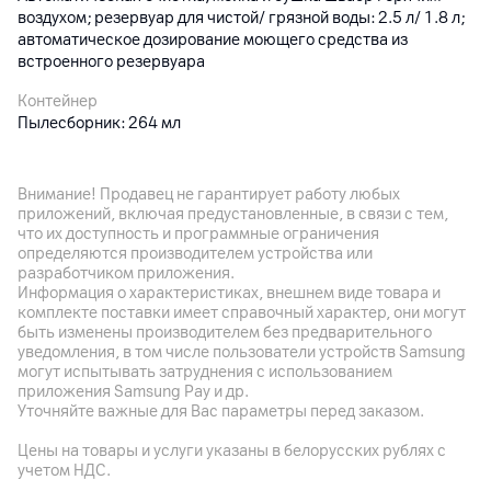
воздухом; резервуар для чистой/ грязной воды: 2.5 л/ 1.8 л;
автоматическое дозирование моющего средства из
встроенного резервуара
Контейнер
Пылесборник: 264 мл
Габариты
Вес: 12.42 кг
Внимание! Продавец не гарантирует работу любых
приложений, включая предустановленные, в связи с тем,
Особенности
что их доступность и программные ограничения
Время работы от аккумулятора до 180 минут; максимальная
определяются производителем устройства или
прощадь уборки до 135 м² за одну уборку;
разработчиком приложения.
самоочищающаяся швабра HydroJet, щетки DuoSpiral с
Информация о характеристиках, внешнем виде товара и
защитой от наматывания волос; авторегулирующаяся
комплекте поставки имеет справочный характер, они могут
быть изменены производителем без предварительного
боковая щетка CornerRover; лазерная навигация LiDAR;
уведомления, в том числе пользователи устройств Samsung
камера с датчиками RGB + LED-подстветка; максимальная
могут испытывать затруднения с использованием
высота барьера, который может преодолеть пылесос: 21
приложения Samsung Pay и др.
мм; управление с помощью приложения, голосовое
Уточняйте важные для Вас параметры перед заказом.
управление
Цены на товары и услуги указаны в белорусских рублях с
учетом НДС.
Другие характеристики