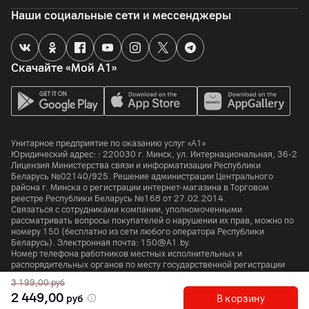
Минск, Беларусь
Наши социальные сети и мессенджеры
Производитель
Xiaomi Communication Co., Ltd.; The Raibow City of Chine
Resources, NO.68, Qinghe Middle Street, Haidian District,
Скачайте «Мой А1»
Beijing, Китай
Комплект поставки
зарядное устройство, док-станция, пылесос, комплектные
аксессуары, комплектная документация
Унитарное предприятие по оказанию услуг «А1»
Страна производитель
Юридический адрес: :
220030
г. Минск
,
ул. Интернациональная, 36-2
Китай
Лицензия Министерства связи и информатизации Республики
Беларусь №02140/925. Решение администрации Центрального
района г. Минска о регистрации интернет-магазина в Торговом
реестре Республики Беларусь №168 от 27.02.2014.
Связаться с сотрудниками компании, уполномоченными
рассматривать вопросы покупателей о нарушении их прав, можно по
номеру
150
(бесплатно из сети любого оператора Республики
Беларусь). Электронная почта:
150@A1.by.
Номер телефона работников местных исполнительных и
распорядительных органов по месту государственной регистрации
Унитарного предприятия по оказанию услуг «А1», уполномоченных
3 199,00
руб
рассматривать обращения покупателей:
+375 17 374 01 46.
2 449,00
руб
В корзину