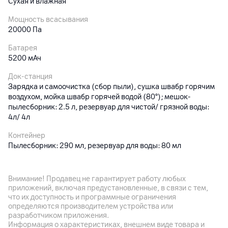
Сухая и влажная
Мощность всасывания
20000 Па
Батарея
5200 мАч
Док-станция
Зарядка и самоочистка (сбор пыли), сушка швабр горячим
воздухом, мойка швабр горячей водой (80°); мешок-
пылесборник: 2.5 л, резервуар для чистой/ грязной воды:
4л/ 4л
Контейнер
Пылесборник: 290 мл, резервуар для воды: 80 мл
Габариты
Пылесос: 350 x 350 x 88 мм (при опущенном лидаре); 3.75
Внимание! Продавец не гарантирует работу любых
кг; док-станция: 470 x 360 x 572 мм
приложений, включая предустановленные, в связи с тем,
что их доступность и программные ограничения
Особенности
определяются производителем устройства или
Умная уборка с ИИ (алгоритм визуального распознавания с
разработчиком приложения.
ИИ, RGB-камера + 2 ИК-камеры + фракционный лазер,
Информация о характеристиках, внешнем виде товара и