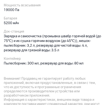
Мощность всасывания
19000 Па
Батарея
5200 мАч
Док-станция
Зарядка и самоочистка (промывка швабр горячей водой (до
75°C) и их сушка горячим воздухом (до 45°C)), мешок-
пылесборник: 3,2 л, резервуар для чистой воды: 4 л,
резервуар для грязной воды: 3.5 л
Контейнер
Пылесборник: 300 мл, резервуар для воды: 80 мл
Габариты
Пылесос: 350 x 350 x 103.8 мм; док-станция: 420 x 458 x
Внимание! Продавец не гарантирует работу любых
470 мм
приложений, включая предустановленные, в связи с тем,
что их доступность и программные ограничения
Особенности
определяются производителем устройства или
Макс. высота порогов 22 мм, подъем швабр на высоту до
разработчиком приложения.
10.5 мм; лазерная навигация (LDS); щетка против
Информация о характеристиках, внешнем виде товара и
спутывания волос
комплекте поставки имеет справочный характер, они могут