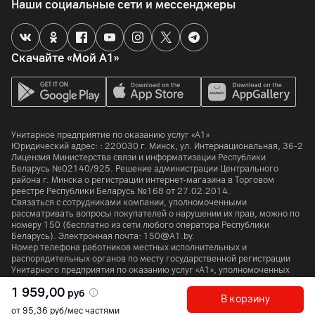
Китай
Наши социальные сети и мессенджеры
Скачайте «Мой А1»
Унитарное предприятие по оказанию услуг «А1»
Юридический адрес: :
220030
г. Минск
,
ул. Интернациональная, 36-2
Лицензия Министерства связи и информатизации Республики
Беларусь №02140/925. Решение администрации Центрального
района г. Минска о регистрации интернет-магазина в Торговом
реестре Республики Беларусь №168 от 27.02.2014.
Связаться с сотрудниками компании, уполномоченными
рассматривать вопросы покупателей о нарушении их прав, можно по
номеру
150
(бесплатно из сети любого оператора Республики
Беларусь). Электронная почта:
150@A1.by.
Номер телефона работников местных исполнительных и
распорядительных органов по месту государственной регистрации
Унитарного предприятия по оказанию услуг «А1», уполномоченных
рассматривать обращения покупателей:
+375 17 374 01 46.
1 959,00
руб
В корзину
от 95,36 руб/мес частями