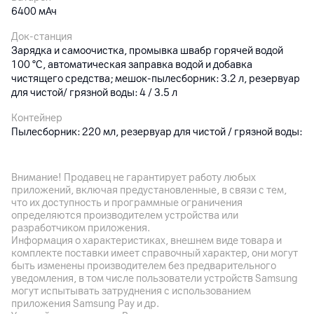
6400 мАч
Док-станция
Зарядка и самоочистка, промывка швабр горячей водой
100 °C, автоматическая заправка водой и добавка
чистящего средства; мешок-пылесборник: 3.2 л, резервуар
для чистой/ грязной воды: 4 / 3.5 л
Контейнер
Пылесборник: 220 мл, резервуар для чистой / грязной воды:
100 / 140 мл
Габариты
Внимание! Продавец не гарантирует работу любых
Пылесос: 350 x 350 x 97,5 мм (с убраным лидаром), 350 x
приложений, включая предустановленные, в связи с тем,
350 x 120 мм (с поднятым лидаром); 5.8 кг; док-станция:
что их доступность и программные ограничения
420 x 440 x 505 мм; 11.1 кг
определяются производителем устройства или
разработчиком приложения.
Особенности
Информация о характеристиках, внешнем виде товара и
Выдвижение швабры (эффективная уборка вдоль краев, до
комплекте поставки имеет справочный характер, они могут
быть изменены производителем без предварительного
4 см под мебелью или в углах); предотвращение
уведомления, в том числе пользователи устройств Samsung
столкновений: лидар + две HD-камеры с поддержкой ИИ;
могут испытывать затруднения с использованием
автоматический подъем швабр; умный объезд препятствий
приложения Samsung Pay и др.
и режим обучения на безе NVIDIA; преодоление порогов