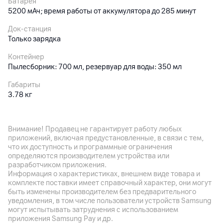
Батарея
5200 мАч; время работы от аккумулятора до 285 минут
Док-станция
Только зарядка
Контейнер
Пылесборник: 700 мл, резервуар для воды: 350 мл
Габариты
3.78 кг
Особенности
Высота преодоления препятствий: 20 мм; 32 уровня
Внимание! Продавец не гарантирует работу любых
увлажнения; интеллектуальная система навигации
приложений, включая предустановленные, в связи с тем,
Pathfinder, система HyperStream с 2 щетками для
что их доступность и программные ограничения
предотвращения спутывания волос; управление со
определяются производителем устройства или
смартфона / через приложение, голосовое управление
разработчиком приложения.
Информация о характеристиках, внешнем виде товара и
комплекте поставки имеет справочный характер, они могут
Другие характеристики
быть изменены производителем без предварительного
уведомления, в том числе пользователи устройств Samsung
Гарантия
могут испытывать затруднения с использованием
12
мес.
приложения Samsung Pay и др.