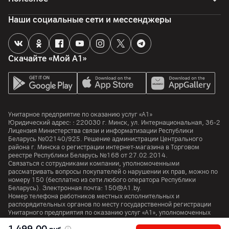
Страна производитель
Наши социальные сети и мессенджеры
Китай
Скачайте «Мой А1»
Унитарное предприятие по оказанию услуг «А1»
Юридический адрес: :
220030
г. Минск
,
ул. Интернациональная, 36-2
Лицензия Министерства связи и информатизации Республики
Беларусь №02140/925. Решение администрации Центрального
района г. Минска о регистрации интернет-магазина в Торговом
реестре Республики Беларусь №168 от 27.02.2014.
Связаться с сотрудниками компании, уполномоченными
рассматривать вопросы покупателей о нарушении их прав, можно по
номеру
150
(бесплатно из сети любого оператора Республики
Беларусь). Электронная почта:
150@A1.by.
Номер телефона работников местных исполнительных и
распорядительных органов по месту государственной регистрации
Унитарного предприятия по оказанию услуг «А1», уполномоченных
рассматривать обращения покупателей:
+375 17 374 01 46.