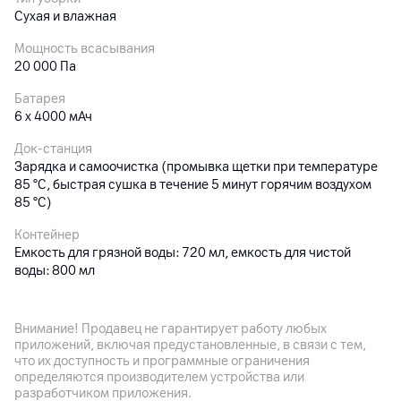
Сухая и влажная
Мощность всасывания
20 000 Па
Батарея
6 х 4000 мАч
Док-станция
Зарядка и самоочистка (промывка щетки при температуре
85 °С, быстрая сушка в течение 5 минут горячим воздухом
85 °С)
Контейнер
Емкость для грязной воды: 720 мл, емкость для чистой
воды: 800 мл
Габариты
4.5 кг (вес самого пылесоса), размеры (с док-станцией):
Внимание! Продавец не гарантирует работу любых
267 х 220.3 х 1110 мм
приложений, включая предустановленные, в связи с тем,
что их доступность и программные ограничения
Особенности
определяются производителем устройства или
Время работы от аккумулятора до 40 минут; щетка с
разработчиком приложения.