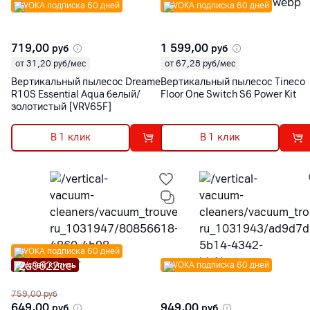
VOKA подписка 60 дней
VOKA подписка 60 дней
719,00
1 599,00
руб
руб
от 31,20 руб/мес
от 67,28 руб/мес
Вертикальный пылесос Dreame
Вертикальный пылесос Tineco
R10S Essential Aqua белый/
Floor One Switch S6 Power Kit
золотистый [VRV65F]
В 1 клик
В 1 клик
VOKA подписка 60 дней
Успей купить
VOKA подписка 60 дней
759,00
руб
649,00
949,00
руб
руб