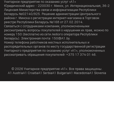
Унитарное предприятие по оказанию услуг «А1»
Юридический адрес: :
220030
г. Минск
,
ул. Интернациональная, 36-2
Лицензия Министерства связи и информатизации Республики
Беларусь №02140/925. Решение администрации Центрального
района г. Минска о регистрации интернет-магазина в Торговом
реестре Республики Беларусь №168 от 27.02.2014.
Связаться с сотрудниками компании, уполномоченными
рассматривать вопросы покупателей о нарушении их прав, можно по
номеру
150
(бесплатно из сети любого оператора Республики
Беларусь). Электронная почта:
150@A1.by.
Номер телефона работников местных исполнительных и
распорядительных органов по месту государственной регистрации
Унитарного предприятия по оказанию услуг «А1», уполномоченных
рассматривать обращения покупателей:
+375 17 374 01 46.
© 2026 Унитарное предприятие «А1». Все права защищены.
A1 Austria
A1 Croatia
А1 Serbia
A1 Bulgaria
A1 Macedonia
A1 Slovenia