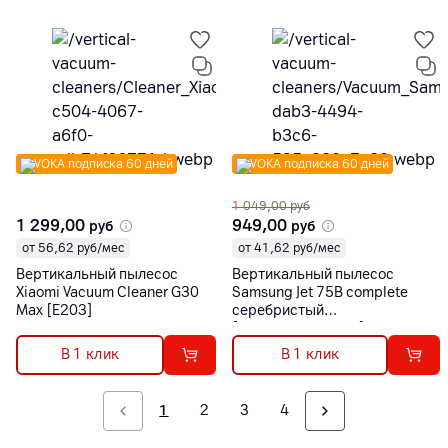
VOKA подписка 60 дней
VOKA подписка 60 дней
1 049,00
руб
1 299,00
949,00
руб
руб
от 56,62 руб/мес
от 41,62 руб/мес
Вертикальный пылесос
Вертикальный пылесос
Xiaomi Vacuum Cleaner G30
Samsung Jet 75B complete
Max [E203]
серебристый
[VS20B75ACR5/EV]
В 1 клик
В 1 клик
1
2
3
4