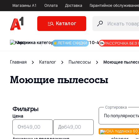
Магазины А1
Оплата
Доставка
Гарантийное обслуживани
Каталог
Акции
|
РАССРОЧКА БЕЗ
ЛЕТНИЕ СКИДКИ
Главная
Каталог
Пылесосы
Моющие пылес
Моющие пылесосы
Фильтры
Сортировка
По популярност
Цена
От
До
VOKA подписка 60