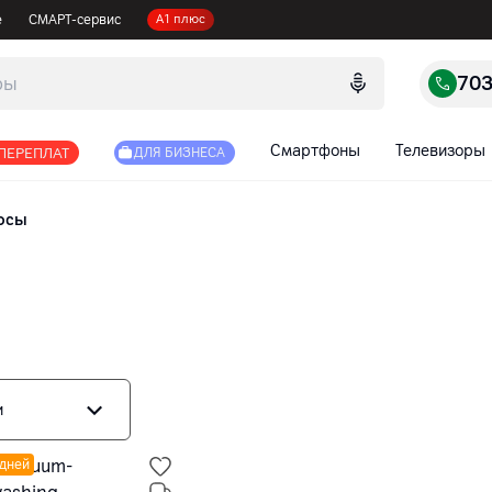
е
СМАРТ-сервис
А1 плюс
70
Смартфоны
Телевизоры
 ПЕРЕПЛАТ
ДЛЯ БИЗНЕСА
осы
и
 дней