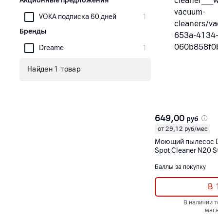
Акционные предложения
VOKA подписка 60 дней
1
Бренды
Dreame
1
Найден 1 товар
649,00
руб
от 29,12 руб/мес
Моющий пылесос D
Spot Cleaner N20 
Баллы за покупку
В 
В наличии 
маг