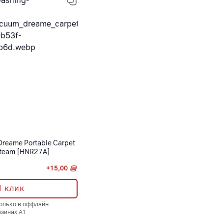
reame Portable Carpet
Steam [HNR27A]
+
15,00
1 клик
только в оффлайн
азинах А1