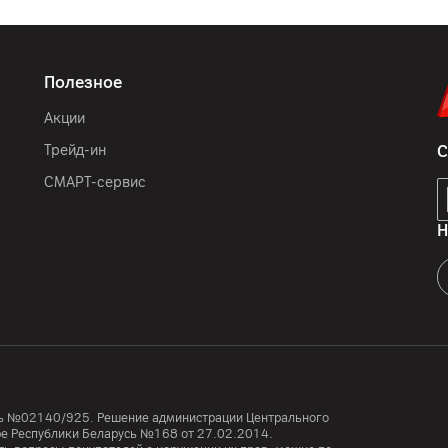
Полезное
Акции
Трейд-ин
С
СМАРТ-сервис
Н
усь №02140/925. Решение администрации Центрального
тре Республики Беларусь №168 от 27.02.2014.