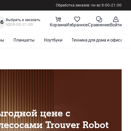
Обработка заказов: пн-вс 9:00–21:00
Выбрать и заказать
36
09:00-21:00
Корзина
Избранное
Сравнение
Войти
ры
Планшеты
Ноутбуки
Техника для дома и офиса
ыгодной цене с
есосами Trouver Robot