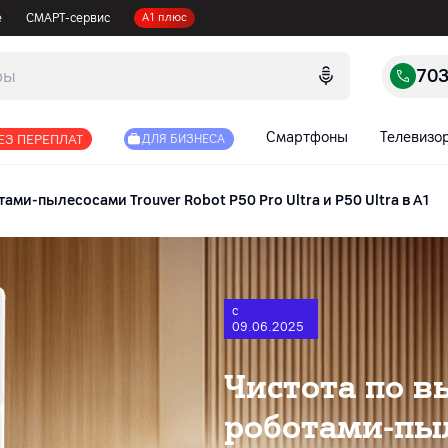
е
СМАРТ-сервис
А1 плюс
70
Смартфоны
Телевизо
ЕЗ ПЕРЕПЛАТ
ДЛЯ БИЗНЕСА
ами-пылесосами Trouver Robot P50 Pro Ultra и P50 Ultra в А1
с
09.06.2025
Чистота по в
роботами-пыл