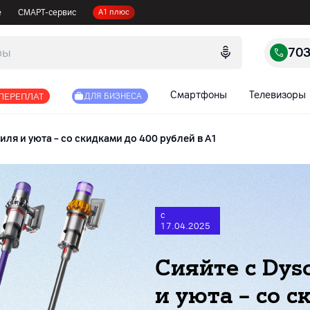
е
СМАРТ-сервис
А1 плюс
70
Смартфоны
Телевизоры
 ПЕРЕПЛАТ
ДЛЯ БИЗНЕСА
иля и уюта – со скидками до 400 рублей в А1
с
17.04.2025
Сияйте с Dys
и уюта – со с