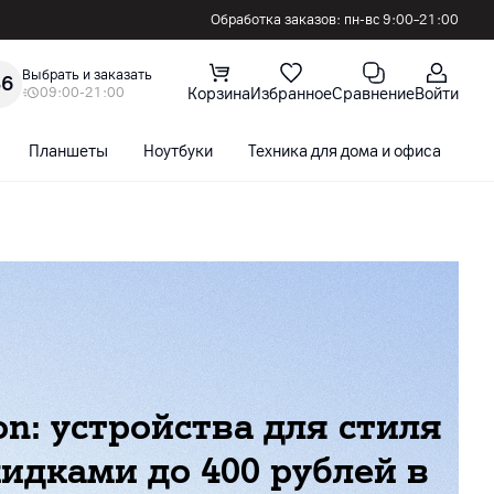
Обработка заказов: пн-вс 9:00–21:00
Выбрать и заказать
36
09:00-21:00
Корзина
Избранное
Сравнение
Войти
Планшеты
Ноутбуки
Техника для дома и офиса
С
on: устройства для стиля
кидками до 400 рублей в