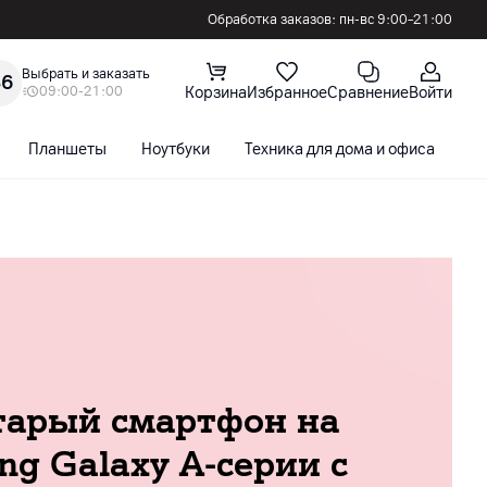
Обработка заказов: пн-вс 9:00–21:00
Выбрать и заказать
36
09:00-21:00
Корзина
Избранное
Сравнение
Войти
Планшеты
Ноутбуки
Техника для дома и офиса
С
тарый смартфон на
g Galaxy A-серии с