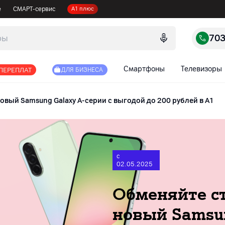
е
СМАРТ-сервис
А1 плюс
70
Смартфоны
Телевизоры
 ПЕРЕПЛАТ
ДЛЯ БИЗНЕСА
вый Samsung Galaxy A-серии с выгодой до 200 рублей в А1
с
02.05.2025
Обменяйте с
новый Samsun