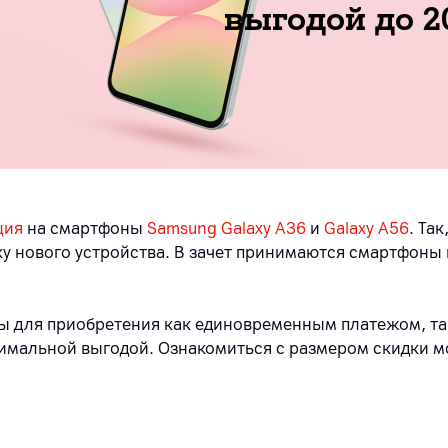
выгодой до 2
ция
на смартфоны
Samsung
Galaxy
A
36
и
Galaxy
A
56
. Та
ку нового устройства. В зачет принимаются смартфоны 
ы для приобретения как единовременным платежом, так 
симальной выгодой. Ознакомиться с размером скидки 