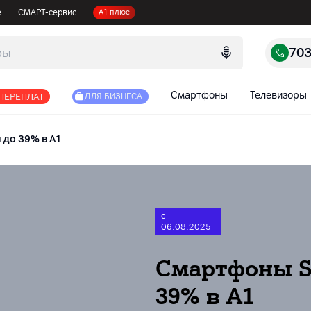
е
СМАРТ-сервис
А1 плюс
70
Смартфоны
Телевизоры
 ПЕРЕПЛАТ
ДЛЯ БИЗНЕСА
 до 39% в А1
с
06.08.2025
Смартфоны S
39% в А1