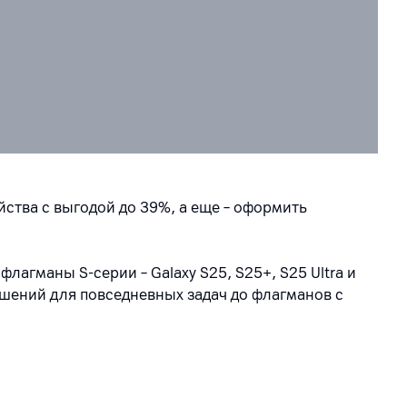
йства с выгодой до 39%, а еще – оформить
е флагманы S-серии
–
Galaxy S25, S25+, S25 Ultra и
шений для повседневных задач до флагманов с