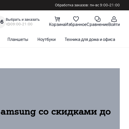
Обработка заказов: пн-вс 9:00–21:00
Выбрать и заказать
36
09:00-21:00
Корзина
Избранное
Сравнение
Войти
Планшеты
Ноутбуки
Техника для дома и офиса
С
amsung со скидками до