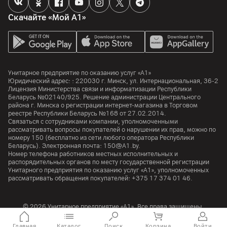
Скачайте «Мой А1»
Унитарное предприятие по оказанию услуг «А1»
Юридический адрес: :
220030
г. Минск
,
ул. Интернациональная, 36-2
Лицензия Министерства связи и информатизации Республики
Беларусь №02140/925. Решение администрации Центрального
района г. Минска о регистрации интернет-магазина в Торговом
реестре Республики Беларусь №168 от 27.02.2014.
Связаться с сотрудниками компании, уполномоченными
рассматривать вопросы покупателей о нарушении их прав, можно по
номеру
150
(бесплатно из сети любого оператора Республики
Беларусь). Электронная почта:
150@A1.by.
Номер телефона работников местных исполнительных и
распорядительных органов по месту государственной регистрации
Унитарного предприятия по оказанию услуг «А1», уполномоченных
рассматривать обращения покупателей:
+375 17 374 01 46.
© 2026 Унитарное предприятие «А1». Все права защищены.
A1 Austria
A1 Croatia
А1 Serbia
A1 Bulgaria
A1 Macedonia
A1 Slovenia
Главная
Каталог
Поиск
Корзина
Войти