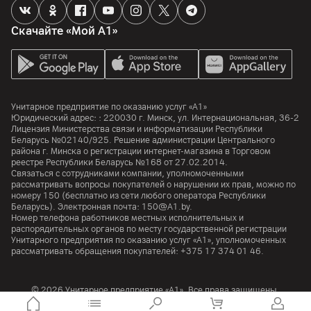
Скачайте «Мой А1»
Унитарное предприятие по оказанию услуг «А1»
Юридический адрес: :
220030
г. Минск
,
ул. Интернациональная, 36-2
Лицензия Министерства связи и информатизации Республики
Беларусь №02140/925. Решение администрации Центрального
района г. Минска о регистрации интернет-магазина в Торговом
реестре Республики Беларусь №168 от 27.02.2014.
Связаться с сотрудниками компании, уполномоченными
рассматривать вопросы покупателей о нарушении их прав, можно по
номеру
150
(бесплатно из сети любого оператора Республики
Беларусь). Электронная почта:
150@A1.by.
Номер телефона работников местных исполнительных и
распорядительных органов по месту государственной регистрации
Унитарного предприятия по оказанию услуг «А1», уполномоченных
рассматривать обращения покупателей:
+375 17 374 01 46.
© 2026 Унитарное предприятие «А1». Все права защищены.
A1 Austria
A1 Croatia
А1 Serbia
A1 Bulgaria
A1 Macedonia
A1 Slovenia