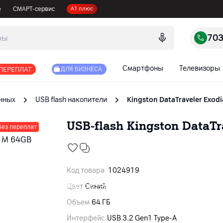
е
СМАРТ-сервис
А1 плюс
70
Смартфоны
Телевизоры
 ПЕРЕПЛАТ
ДЛЯ БИЗНЕСА
нных
USB flash накопители
Kingston DataTraveler Exod
USB-flash Kingston DataT
без переплат
Код товара
1024919
Цвет
Синий
Объем
64 ГБ
Интерфейс
USB 3.2 Gen1 Type-A