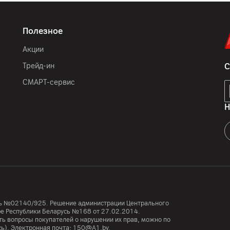
Полезное
Акции
Трейд-ин
С
СМАРТ-сервис
Н
усь №02140/925. Решение администрации Центрального
тре Республики Беларусь №168 от 27.02.2014.
ь вопросы покупателей о нарушении их прав, можно по
сь). Электронная почта:
150@A1.by.