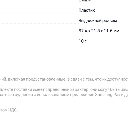
Синий
Пластик
Выдвижной разъем
67.4 x 21.8 x 11.6 мм
10
г
60
мес.
ООО "СОТА ИМПЭКС", 22003
ий, включая предустановленные, в связи с тем, что их доступн
ООО "ДНК Трейд", 220118
.
д.29 пом.219
плекте поставки имеет справочный характер, они могут быть из
вать затруднения с использованием приложения Samsung Pay и д
Кингстон Текнолоджи, 1
USB flash-накопитель
етом НДС.
Китай, Тайвань