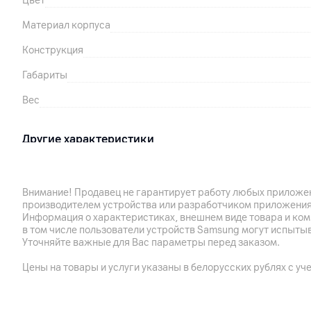
Цвет
Материал корпуса
Конструкция
Габариты
Вес
Другие характеристики
Гарантия
Импортер
Внимание! Продавец не гарантирует работу любых приложен
производителем устройства или разработчиком приложения
Информация о характеристиках, внешнем виде товара и ком
в том числе пользователи устройств Samsung могут испыты
Производитель
Уточняйте важные для Вас параметры перед заказом.
Комплект поставки
Цены на товары и услуги указаны в белорусских рублях с уч
Страна производитель