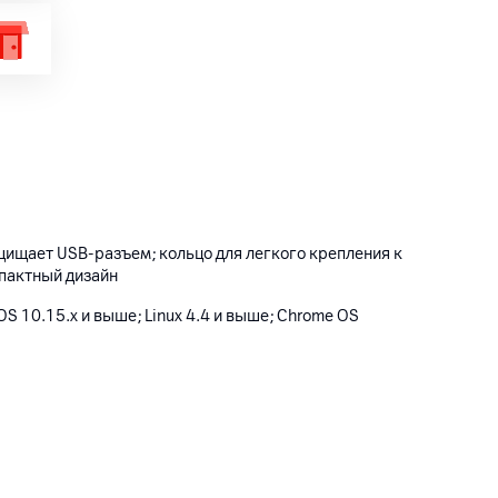
ищает USB-разъем; кольцо для легкого крепления к
мпактный дизайн
S 10.15.x и выше; Linux 4.4 и выше; Chrome OS