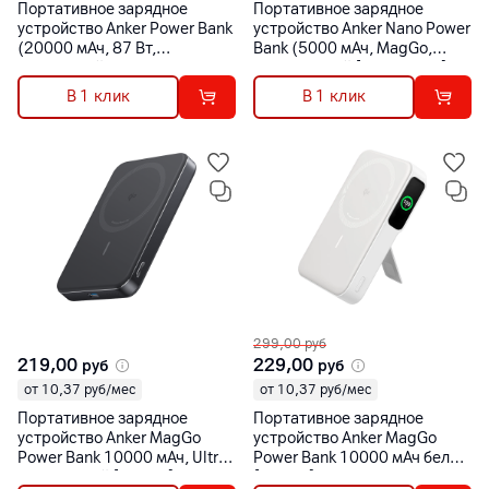
Портативное зарядное
Портативное зарядное
устройство Anker Power Bank
устройство Anker Nano Power
(20000 мАч, 87 Вт,
Bank (5000 мАч, MagGo,
выдвижной кабель USB
Slim) черный [A1665H11]
Type-C) черный [A1383H11]
В 1 клик
В 1 клик
299,00
руб
219,00
229,00
руб
руб
от 10,37 руб/мес
от 10,37 руб/мес
Портативное зарядное
Портативное зарядное
устройство Anker MagGo
устройство Anker MagGo
Power Bank 10000 мАч, Ultra-
Power Bank 10000 мАч белый
Slim черный [A1664]
[A1654]