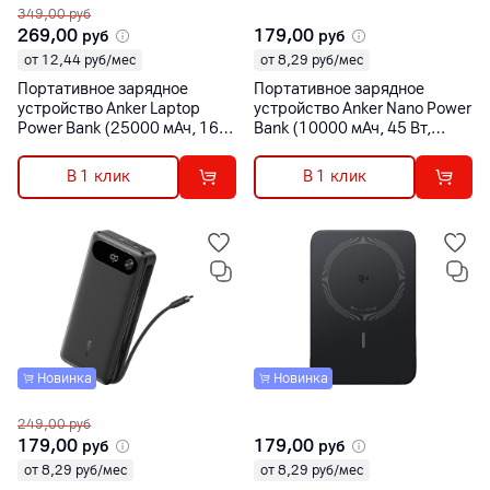
349,00
руб
269,00
179,00
руб
руб
от 12,44 руб/мес
от 8,29 руб/мес
Портативное зарядное
Портативное зарядное
устройство Anker Laptop
устройство Anker Nano Power
Power Bank (25000 мАч, 165
Bank (10000 мАч, 45 Вт,
Вт, выдвижной кабель USB
выдвижной кабель USB
Type-C) черный [A1695H11]
Type-C) черный [A1638H11]
В 1 клик
В 1 клик
Новинка
Новинка
249,00
руб
179,00
179,00
руб
руб
от 8,29 руб/мес
от 8,29 руб/мес