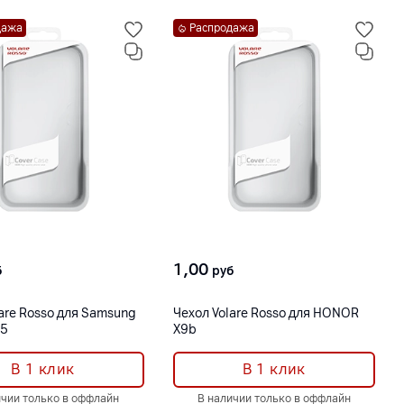
дажа
Распродажа
1,00
б
руб
are Rosso для Samsung
Чехол Volare Rosso для HONOR
25
X9b
В 1 клик
В 1 клик
ичии только в оффлайн
В наличии только в оффлайн