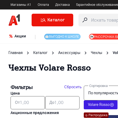
Магазины А1
Оплата
Доставка
Гарантийное обслуживани
Каталог
Акции
|
РАССРОЧКА Б
ВЫГОДНО К ШКОЛЕ
Главная
Каталог
Аксессуары
Чехлы
Vo
Чехлы
Volare Rosso
Фильтры
Сортировка
Сбросить
По популярност
Цена
От
До
Volare Rosso
Акционные предложения
Распродажа