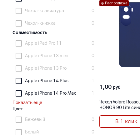
Распродажа
Чехол-клавиатура
0
Чехол-книжка
0
Совместимость
Apple iPad Pro 11
0
Apple iPhone 13 mini
0
Apple iPhone 13 Pro
0
Apple iPhone 14 Plus
1
1,00
руб
Apple iPhone 14 Pro Max
1
Чехол Volare Rosso
Показать еще
HONOR 90 Lite син
Цвет
Бежевый
0
В 1 клик
Белый
0