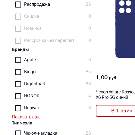
Распродажа
26
Скидка
0
Новинка
0
Рассрочка без переплат
0
Бренды
Apple
6
Bingo
85
1,00
руб
Digitalpart
66
Чехол Volare Rosso
HONOR
4
X6 Pro 5G синий
Huawei
6
В 1 клик
Показать еще
Тип чехла
Чехол-накладка
26