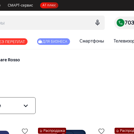
е
СМАРТ-сервис
А1 плюс
70
Смартфоны
Телевизо
ЕЗ ПЕРЕПЛАТ
ДЛЯ БИЗНЕСА
lare Rosso
и
Распродажа
Распро