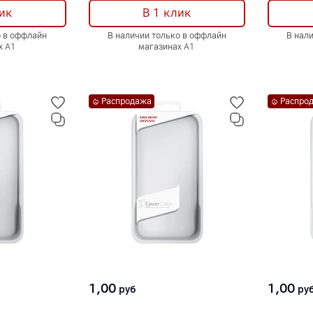
ик
В 1 клик
о в оффлайн
В наличии только в оффлайн
В нал
х А1
магазинах А1
Распродажа
Распро
1,00
1,00
руб
ру