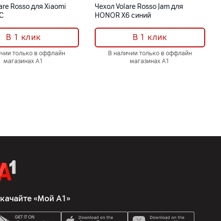
are Rosso для Xiaomi
Чехол Volare Rosso Jam для
C
HONOR X6 синий
В 1 клик
В 1 клик
ичии только в оффлайн
В наличии только в оффлайн
магазинах А1
магазинах А1
качайте «Мой А1»