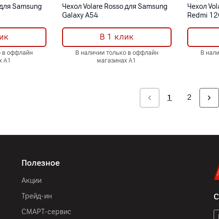
 для Samsung
Чехол Volare Rosso для Samsung
Чехол Vol
Galaxy A54
Redmi 12
ик
В 1 клик
о в оффлайн
В наличии только в оффлайн
В нал
х А1
магазинах А1
1
2
Полезное
Акции
Трейд-ин
С
СМАРТ-сервис