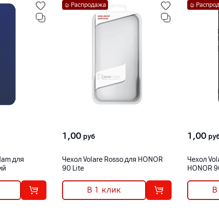
Распродажа
Распро
1,00
1,00
руб
ру
 Jam для
Чехол Volare Rosso для HONOR
Чехол Vol
ий
90 Lite
HONOR 90
В 1 клик
В