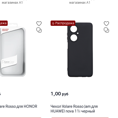
магазинах А1
магазинах А1
дажа
Распродажа
1,00
б
руб
lare Rosso для HONOR
Чехол Volare Rosso Jam для
HUAWEI nova 11i черный