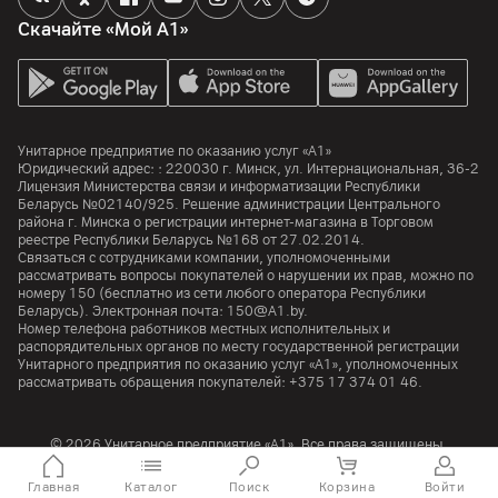
Скачайте «Мой А1»
Унитарное предприятие по оказанию услуг «А1»
Юридический адрес: :
220030
г. Минск
,
ул. Интернациональная, 36-2
Лицензия Министерства связи и информатизации Республики
Беларусь №02140/925. Решение администрации Центрального
района г. Минска о регистрации интернет-магазина в Торговом
реестре Республики Беларусь №168 от 27.02.2014.
Связаться с сотрудниками компании, уполномоченными
рассматривать вопросы покупателей о нарушении их прав, можно по
номеру
150
(бесплатно из сети любого оператора Республики
Беларусь). Электронная почта:
150@A1.by.
Номер телефона работников местных исполнительных и
распорядительных органов по месту государственной регистрации
Унитарного предприятия по оказанию услуг «А1», уполномоченных
рассматривать обращения покупателей:
+375 17 374 01 46.
© 2026 Унитарное предприятие «А1». Все права защищены.
A1 Austria
A1 Croatia
А1 Serbia
A1 Bulgaria
A1 Macedonia
A1 Slovenia
Главная
Каталог
Поиск
Корзина
Войти