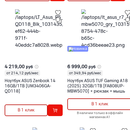
Новинка
4 219,00
6 999,00
руб
руб
от 214,12 руб/мес
от 349,94 руб/мес
Ноутбук ASUS Zenbook 14
Ноутбук ASUS TUF Gaming A18
16GB/1TB [UM3406GA-
(2025) 32GB/1TB [FA808UP-
QD118]
MBW5070] + рюкзак + мышь
В 1 клик
В 1 клик
В наличии только в оффлайн
магазинах А1