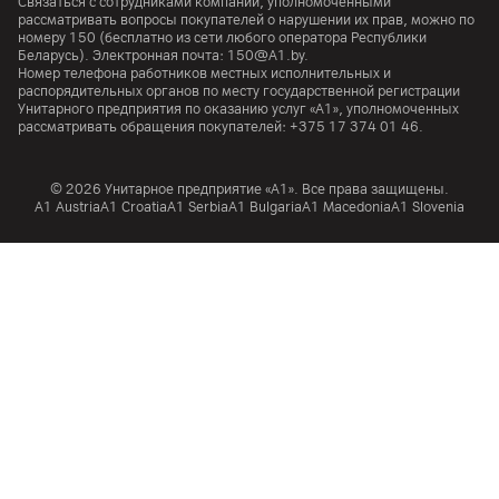
Связаться с сотрудниками компании, уполномоченными
рассматривать вопросы покупателей о нарушении их прав, можно по
номеру
150
(бесплатно из сети любого оператора Республики
Беларусь). Электронная почта:
150@A1.by.
Номер телефона работников местных исполнительных и
распорядительных органов по месту государственной регистрации
Унитарного предприятия по оказанию услуг «А1», уполномоченных
рассматривать обращения покупателей:
+375 17 374 01 46.
© 2026 Унитарное предприятие «А1». Все права защищены.
A1 Austria
A1 Croatia
А1 Serbia
A1 Bulgaria
A1 Macedonia
A1 Slovenia