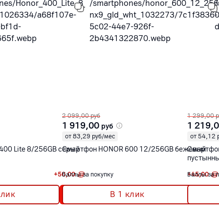
2 099,00
руб
1 299,00
р
1 919,00
1 219,
руб
от 83,29 руб/мес
от 54,12 
HONOR 400 Lite 8/256GB серый
Смартфон HONOR 600 12/256GB бежевый
Смартфон
пустынны
+
50,00
Баллы за покупку
+
Баллы за 
45,00
клик
В 1 клик