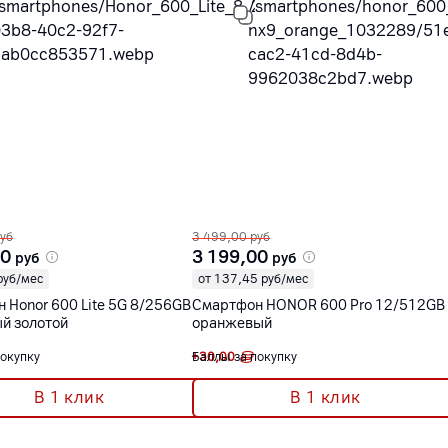
уб
3 499,00
руб
00
3 199,00
руб
руб
руб/мес
от 137,45 руб/мес
 Honor 600 Lite 5G 8/256GB
Смартфон HONOR 600 Pro 12/512GB
й золотой
оранжевый
покупку
+
Баллы за покупку
30,00
В 1 клик
В 1 клик