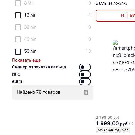
8 Мп
0
Баллы за покупку
13 Мп
4
В 1 к
32 Мп
0
48 Мп
0
50 Мп
13
Показать еще
Сканер отпечатка пальца
NFC
eSim
Найдено 78 товаров
2 199,00
руб
1 999,00
руб
от 87,44 руб/мес