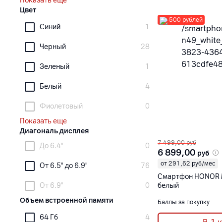
Показать еще
Цвет
-500 рублей
Синий
1
Черный
28
Зеленый
1
Белый
4
Фиолетовый
0
Показать еще
Диагональ дисплея
7 499,00
руб
До 6.4"
0
6 899,00
руб
от 291,62 руб/мес
От 6.5" до 6.9"
76
Смартфон HONOR 
От 6.9"
0
белый
Объем встроенной памяти
Баллы за покупку
64 Гб
4