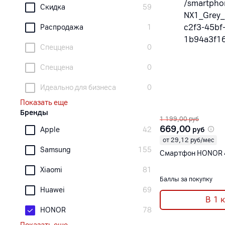
Скидка
59
Распродажа
1
Спеццена
0
Спеццена
0
Идеально для бизнеса
0
Показать еще
Бренды
1 199,00
руб
669,00
руб
Apple
42
от 29,12 руб/мес
Samsung
155
Смартфон 
Xiaomi
81
Баллы за покупку
Huawei
69
В 1 
HONOR
78