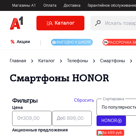
Магазины А1
Оплата
Доставка
Гарантийное обслуживани
Каталог
Акции
|
РАССРОЧКА Б
ВЫГОДНО К ШКОЛЕ
Главная
Каталог
Телефоны
Смартфоны
Смартфоны
HONOR
Фильтры
Сортировка
Сбросить
По популярност
Цена
От
До
HONOR
Акционные предложения
За 499 руб.