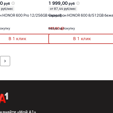
00
1 999,00
руб
руб
 руб/мес
от 87,44 руб/мес
 HONOR 600 Pro 12/256GB черный
Смартфон HONOR 600 8/512GB беж
покупку
+
Баллы за покупку
65,00
В 1 клик
В 1 клик
качайте «Мой А1»