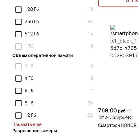
В 1 
128 Гб
18
256 Гб
41
512 Гб
15
1 Тб
0
Объем оперативной памяти
3 Гб
0
4 Гб
8
6 Гб
12
8 Гб
34
769,00
руб
12 Гб
22
от 34,12 руб/мес
Показать еще
Смартфон HONOR 
Разрешение камеры