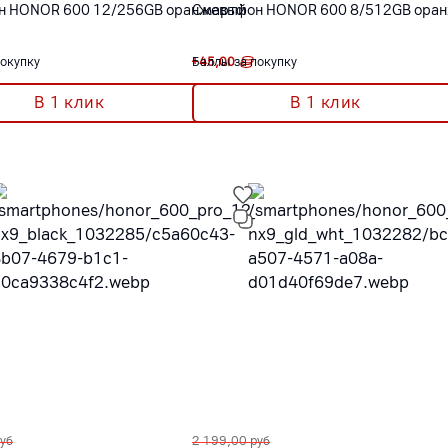
н HONOR 600 12/256GB оранжевый
Смартфон HONOR 600 8/512GB ора
покупку
+
Баллы за покупку
45,00
В 1 клик
В 1 клик
уб
2 199,00
руб