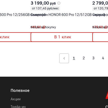
3 199,00
2 799,
руб
от 137,45 руб/мес
от 120,79
600 Pro 12/256GB бежевый
Смартфон HONOR 600 Pro 12/512GB черный
Смартфон
+
Баллы за покупку
65,00
+
Баллы за 
75,00
 клик
В 1 клик
1
2
3
4
Полезное
Акции
Трейд-ин
С