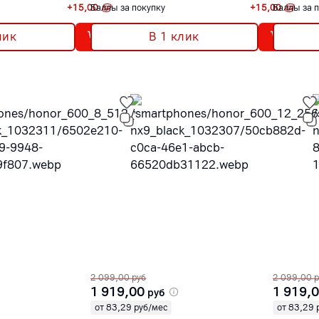
+
15,00
Баллы за покупку
+
15,00
Баллы за 
лик
В 1 клик
2 099,00
руб
2 099,00
р
1 919,00
1 919,
руб
от 83,29 руб/мес
от 83,29 