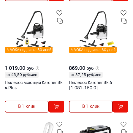
VOKA подписка 60 дней
VOKA подписка 60 дней
1 019,00
869,00
руб
руб
от 43,50 руб/мес
от 37,25 руб/мес
Пылесос моющий Karcher SE
Пылесос Karcher SE 4
4 Plus
[1.081-150.0]
В 1 клик
В 1 клик