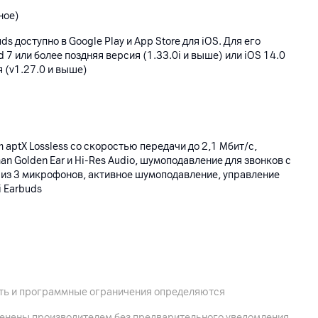
ное)
s доступно в Google Play и App Store для iOS. Для его
 7 или более поздняя версия (1.33.0i и выше) или iOS 14.0
я (v1.27.0 и выше)
 aptX Lossless со скоростью передачи до 2,1 Мбит/с,
n Golden Ear и Hi-Res Audio, шумоподавление для звонков с
й из 3 микрофонов, активное шумоподавление, управление
 Earbuds
IP54 (только наушники)
ость и программные ограничения определяются
 20.56 мм; зарядный кейс: 52.34 x 52.57 x 24 мм
менены производителем без предварительного уведомления,