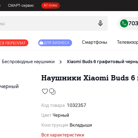
е
СМАРТ-сервис
А1 плюс
70
Смартфоны
Телевизо
ЕЗ ПЕРЕПЛАТ
ДЛЯ БИЗНЕСА
Беспроводные наушники
Xiaomi Buds 6 графитовый черн
Наушники Xiaomi Buds 6
Код товара
1032357
Цвет
Черный
Конструкция
Вкладыши
Все характеристики