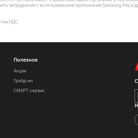
вать затруднения с использованием приложения Samsung Pay и д
Наушник: 4.4 г, кейс: 34.5
етом НДС.
Наушники: 35 мАч, заряд
Время работы от одной з
Полезное
Акции
6
мес.
Трейд-ин
С
ООО «ЭлкоТелеком», Лого
СМАРТ-сервис
Xiaomi Communication Co.,
Middle Street, Haidian Dist
Н
Китай
футляр, комплектная док