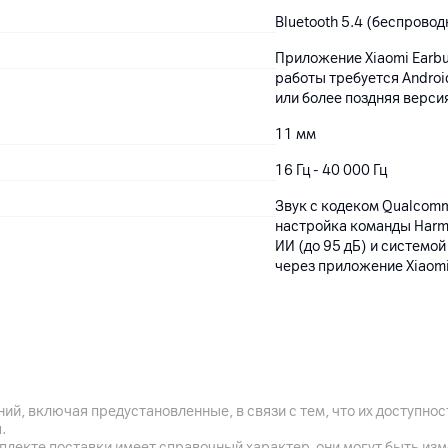
Bluetooth 5.4 (беспровод
Приложение Xiaomi Earbud
работы требуется Android
или более поздняя верси
11 мм
16 Гц - 40 000 Гц
Звук с кодеком Qualcomm
настройка команды Harma
ИИ (до 95 дБ) и системо
через приложение Xiaomi
Черный
Защита от влаги и пыли 
ий, включая предустановленные, в связи с тем, что их доступн
.
Наушник: 31.77 x 17.17 x
плекте поставки имеет справочный характер, они могут быть из