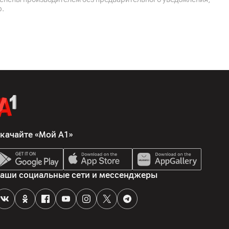
р.
 г
ный чехол: 475 мАч
арядки: до 6 ч, время работы с зарядным футляром: до 35 ч
качайте «Мой А1»
йский тракт 22а, к.2, 220090, Минск, Беларусь
 Ltd.; The Raibow City of Chine Resources, NO.68, Qinghe
rict, Beijing, Китай
аши социальные сети и мессенджеры
ументация, наушники, кабель