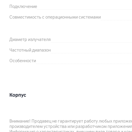
Подключение
Совместимость с операционными системами
Диаметр излучателя
Частотный диапазон
Особенности
Корпус
Цвет
Защита
Внимание! Продавец не гарантирует работу любых приложен
производителем устройства или разработчиком приложения
Габариты
Информация о характеристиках, внешнем виде товара и ком