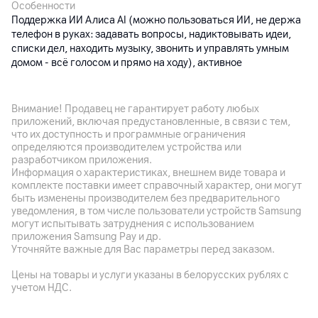
Особенности
Поддержка ИИ Алиса AI (можно пользоваться ИИ, не держа
телефон в руках: задавать вопросы, надиктовывать идеи,
списки дел, находить музыку, звонить и управлять умным
домом - всё голосом и прямо на ходу), активное
шумоподавление, суммарная акустическая мощность: 5 мВт
х 2, микрофоны: 6 шт. (по 3 шт. в каждом наушнике),
управление через приложение Алиса AI
Внимание! Продавец не гарантирует работу любых
приложений, включая предустановленные, в связи с тем,
что их доступность и программные ограничения
Аккумулятор
определяются производителем устройства или
разработчиком приложения.
Емкость аккумулятора
Информация о характеристиках, внешнем виде товара и
Наушники: 46 мАч, зарядный чехол: 520 мАч
комплекте поставки имеет справочный характер, они могут
быть изменены производителем без предварительного
Время работы
уведомления, в том числе пользователи устройств Samsung
могут испытывать затруднения с использованием
Время работы от одной зарядки: до 8 ч, время работы с
приложения Samsung Pay и др.
зарядным футляром: до 30 ч
Уточняйте важные для Вас параметры перед заказом.
Цены на товары и услуги указаны в белорусских рублях с
Корпус
учетом НДС.
Цвет