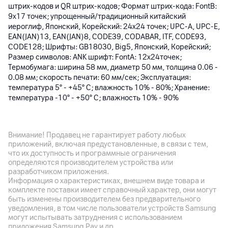
штрих-кодов и QR штрих-кодов; Формат штрих-кода: FontB:
9x17 точек; упрощенный/традиционный китайский
иероглиф, Японский, Корейский: 24x24 точек; UPC-A, UPC-E,
EAN(JAN)13, EAN(JAN)8, CODE39, CODABAR, ITF, CODE93,
CODE128; Шрифты: GB18030, Big5, Японский, Корейский;
Размер символов: ANK шрифт: FontA: 12x24точек;
Термобумага: ширина 58 мм, диаметр 50 мм, толщина 0.06 -
0.08 мм; скорость печати: 60 мм/сек; Эксплуатация:
температура 5° - +45° C; влажность 10% - 80%; Хранение:
температура -10° - +50° C; влажность 10% - 90%
Аккумулятор
Внимание! Продавец не гарантирует работу любых
приложений, включая предустановленные, в связи с тем,
Батарея
что их доступность и программные ограничения
Li-ion 7.4 В / 2200 мАч; время зарядки: 2.5-3 ч; возможность
определяются производителем устройства или
печати во время зарядки аккумулятора
разработчиком приложения.
Информация о характеристиках, внешнем виде товара и
комплекте поставки имеет справочный характер, они могут
Корпус
быть изменены производителем без предварительного
уведомления, в том числе пользователи устройств Samsung
Цвет
могут испытывать затруднения с использованием
Черный
приложения Samsung Pay и др.