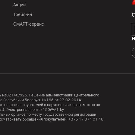
Акции
Трейд-ин
С
СМАРТ-сервис
Н
усь №02140/925. Решение администрации Центрального
тре Республики Беларусь №168 от 27.02.2014.
ь вопросы покупателей о нарушении их прав, можно по
сь). Электронная почта:
150@A1.by.
ьных органов по месту государственной регистрации
ассматривать обращения покупателей:
+375 17 374 01 46.