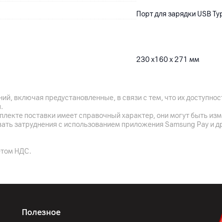
Порт для зарядки USB Ty
230 х160 х 271 мм
Белый
ий, включая предустановленные, в связи с тем, что их доступн
.
плекте поставки имеет справочный характер, они могут быть из
12
мес.
вать затруднения с использованием приложения Samsung Pay и д
Частное предприятие «Нео
етом НДС.
Dreame Trading (Tianjin) C
Center, No. 6975 Yazhou Ro
300463 Tianjin, Китай
основное устройство, ка
Полезное
Китай