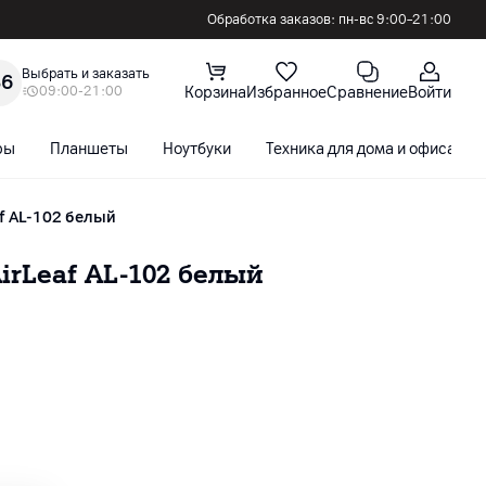
Обработка заказов: пн-вс 9:00–21:00
Выбрать и заказать
36
09:00-21:00
Корзина
Избранное
Сравнение
Войти
ры
Планшеты
Ноутбуки
Техника для дома и офиса
f AL-102 белый
rLeaf AL-102 белый