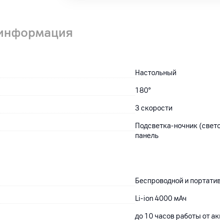
 информация
Настольный
180°
3 скорости
Подсветка-ночник (cвето
панель
Беспроводной и портати
Li-ion 4000 мАч
до 10 часов работы от а