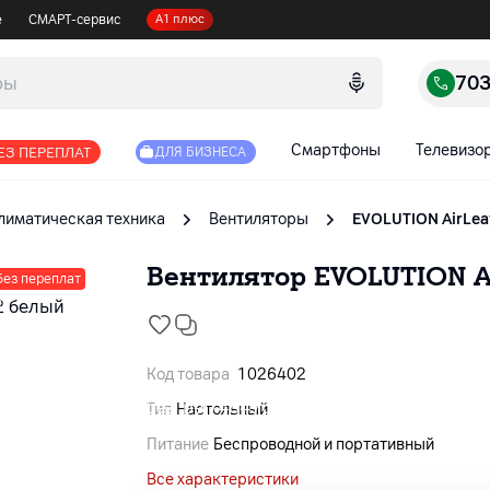
е
СМАРТ-сервис
А1 плюс
70
Смартфоны
Телевизо
ЕЗ ПЕРЕПЛАТ
ДЛЯ БИЗНЕСА
лиматическая техника
Вентиляторы
EVOLUTION AirLea
Вентилятор EVOLUTION Ai
без переплат
Код товара
1026402
Тип
Настольный
Питание
Беспроводной и портативный
Все характеристики