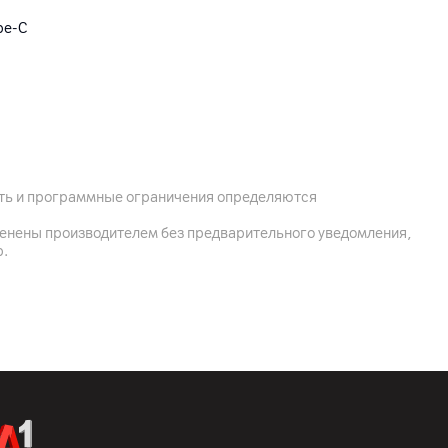
pe-C
ость и программные ограничения определяются
менены производителем без предварительного уведомления,
р.
линк», 220055, г. Минск,ул. Каменногорская, д.45, оф. 203
O., Ltd, : Room 2112-1-1, South District, Finance and Trade
ad, Dongjiang Bonded Port Area, Tianjin Pilot Free Trade Zone,
бель, комплектная документация