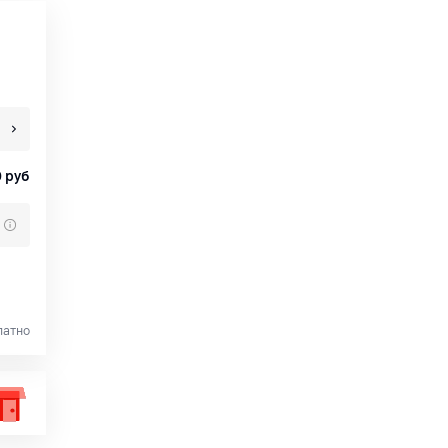
0
руб
латно