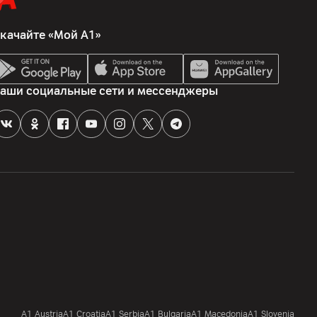
качайте «Мой А1»
аши социальные сети и мессенджеры
A1 Austria
A1 Croatia
А1 Serbia
A1 Bulgaria
A1 Macedonia
A1 Slovenia