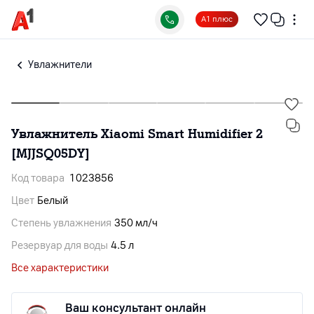
А1 плюс
Увлажнители
Увлажнитель Xiaomi Smart Humidifier 2
[MJJSQ05DY]
Код товара
1023856
Цвет
Белый
Степень увлажнения
350 мл/ч
Резервуар для воды
4.5 л
Все характеристики
Ваш консультант онлайн