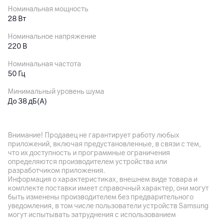
Номинальная мощность
28 Вт
Номинальное напряжение
220 В
Номинальная частота
50 Гц
Минимальный уровень шума
До 38 дБ(A)
Габариты
190 x 335 мм; 1.57 кг
Внимание! Продавец не гарантирует работу любых
приложений, включая предустановленные, в связи с тем,
Особенности
что их доступность и программные ограничения
Стерилизация с помощью ультрафиолетового излучения
определяются производителем устройства или
УФ-C; интеллектуальный контроль влажности; простая в
разработчиком приложения.
использовании конструкция с заливом воды сверху; защита
Информация о характеристиках, внешнем виде товара и
от нехватки воды; дистанционное управление через
комплекте поставки имеет справочный характер, они могут
приложение Mi Home (работает с Алисой); диффузор для
быть изменены производителем без предварительного
ароматерапии
уведомления, в том числе пользователи устройств Samsung
могут испытывать затруднения с использованием