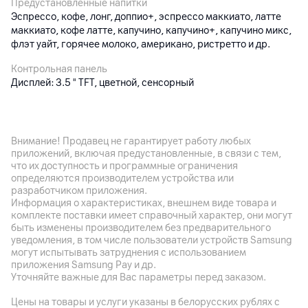
Предустановленные напитки
Эспрессо, кофе, лонг, доппио+, эспрессо маккиато, латте
маккиато, кофе латте, капучино, капучино+, капучино микс,
флэт уайт, горячее молоко, американо, ристретто и др.
Контрольная панель
Дисплей: 3.5 " TFT, цветной, сенсорный
Резервуар для воды
1.8 л
Внимание! Продавец не гарантирует работу любых
Давление
приложений, включая предустановленные, в связи с тем,
15 бар
что их доступность и программные ограничения
определяются производителем устройства или
Номинальная мощность
разработчиком приложения.
1450 Вт
Информация о характеристиках, внешнем виде товара и
комплекте поставки имеет справочный характер, они могут
Габариты
быть изменены производителем без предварительного
236 x 430 x 350 мм; 9.5 кг
уведомления, в том числе пользователи устройств Samsung
могут испытывать затруднения с использованием
Особенности
приложения Samsung Pay и др.
Возможность готовить 2 чашки; площадка для подогрева
Уточняйте важные для Вас параметры перед заказом.
чашек
Цены на товары и услуги указаны в белорусских рублях с