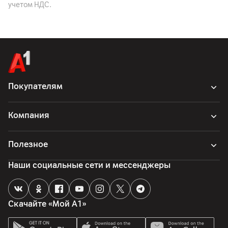
учетом НДС.
Другие характеристики
Гарантия
36
мес.
Импортер
ООО "Электросервис и Ко", г. Минск, ул. Чернышевского,
10А, ком. 412А3
Покупателям
Производитель
De Longhi Appliances Srl., 31100 Италия , Treviso , Via L. Seitz
Компания
47
Комплект поставки
Полезное
фильтр, ложка, кофемашина, инструмент для очистки,
чистящее средство, комплектная документация, индикатор
Наши социальные сети и мессенджеры
Страна производитель
Румыния
Скачайте «Мой А1»