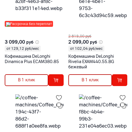
Рассрочка без переплат
2 819,00
руб
3 099,00
2 099,00
руб
руб
от 129,12 руб/мес
от 102,04 руб/мес
Кофемашина DeLonghi
Кофемашина DeLonghi
Dinamica Plus ECAM380.85
Rivelia EXAM440.55.BG
бежевый
В 1 клик
В 1 клик