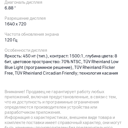
Диагональ дисплея
6.88
″
Разрешение дисплея
1640 x 720
Частота обновления экрана
120 Гц
Особенности дисплея
Яркость: 450 нт (тип.), контраст: 1500:1, глубина цвета: 8
бит, цветовое пространство: 70% NTSC, TÜV Rheinland Low
Blue Light (программное решение), TÜV Rheinland Flicker
Free, TÜV Rheinland Circadian Friendly; технология касания
мокрыми пальцами
Внимание! Продавец не гарантирует работу любых
Основная камера
приложений, включая предустановленные, в связи с тем,
что их доступность и программные ограничения
Разрешение камеры
определяются производителем устройства или
32
Мп
разработчиком приложения.
Информация о характеристиках, внешнем виде товара и
Разрешение видео
комплекте поставки имеет справочный характер, они могут
1080p
быть изменены производителем без предварительного