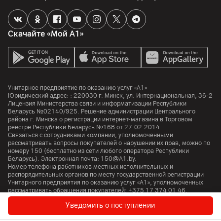
Поддержка карт памяти
да
Скачайте «Мой А1»
Особенности
LPDDR4X + eMMC 5.1
Процессор
Унитарное предприятие по оказанию услуг «А1»
Юридический адрес: :
220030
г. Минск
,
ул. Интернациональная, 36-2
Процессор
Лицензия Министерства связи и информатизации Республики
UNISOC T7250
Беларусь №02140/925. Решение администрации Центрального
района г. Минска о регистрации интернет-магазина в Торговом
Количество ядер
реестре Республики Беларусь №168 от 27.02.2014.
Связаться с сотрудниками компании, уполномоченными
8
рассматривать вопросы покупателей о нарушении их прав, можно по
номеру
150
(бесплатно из сети любого оператора Республики
Частота процессора
Беларусь). Электронная почта:
150@A1.by.
1800
МГц
Номер телефона работников местных исполнительных и
распорядительных органов по месту государственной регистрации
Графический ускоритель
Унитарного предприятия по оказанию услуг «А1», уполномоченных
рассматривать обращения покупателей:
+375 17 374 01 46.
Mali-G57
Уведомить о поступлении
Особенности
© 2026 Унитарное предприятие «А1». Все права защищены.
Техпроцесс 12 нм