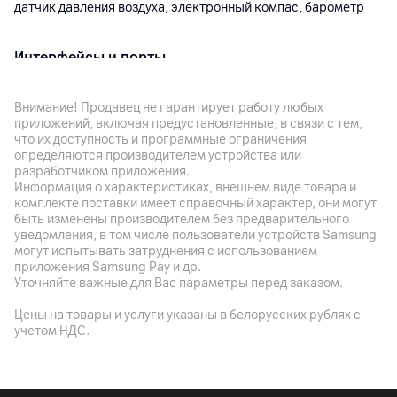
датчик давления воздуха, электронный компас, барометр
Интерфейсы и порты
Bluetooth
5.3
Внимание! Продавец не гарантирует работу любых
приложений, включая предустановленные, в связи с тем,
Навигация
что их доступность и программные ограничения
определяются производителем устройства или
GNSS
разработчиком приложения.
Информация о характеристиках, внешнем виде товара и
комплекте поставки имеет справочный характер, они могут
Аккумулятор
быть изменены производителем без предварительного
уведомления, в том числе пользователи устройств Samsung
Батарея
могут испытывать затруднения с использованием
Li-ion 300 мАч
приложения Samsung Pay и др.
Уточняйте важные для Вас параметры перед заказом.
Время работы
Типичный сценарий: до 15 дней; режим AOD: до 4 дня;
Цены на товары и услуги указаны в белорусских рублях с
активный режим: до 8 дней
учетом НДС.
Особенности
Время зарядки: приблизительно 90 минут