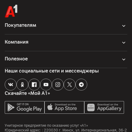
Корпус
Цвет
Черный
Покупателям
Защита
Водонепроницаемость: 5 АТМ, IP68
Компания
Материалы
Ремешок: силикон
Полезное
Габариты
Наши социальные сети и мессенджеры
Размер корпуса: 45.5 х 45.5 х 11.2 мм; длина
(корпус+ремешок): 260 мм
Вес
Скачайте «Мой А1»
55 г (с ремешком)
Другие характеристики
Гарантия
Унитарное предприятие по оказанию услуг «А1»
12
мес.
Юридический адрес: :
220030
г. Минск
,
ул. Интернациональная, 36-2