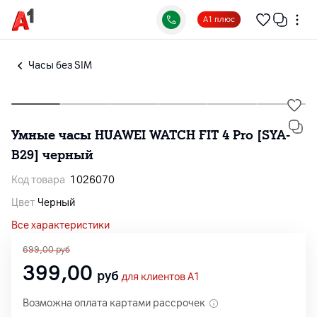
А1 плюс
Часы без SIM
Умные часы HUAWEI WATCH FIT 4 Pro [SYA-
B29] черный
Код товара
1026070
Цвет
Черный
Все характеристики
699,00
руб
399,00
руб
для клиентов A1
Возможна оплата картами рассрочек