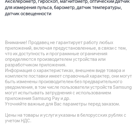
Акселерометр, гироскоп, магнитометр, оптический датчик
для измерения пульса, барометр, датчик температуры,
датчик освещенности
Интерфейсы и порты
Bluetooth
Внимание! Продавец не гарантирует работу любых
приложений, включая предустановленные, в связи с тем,
6
что их доступность и программные ограничения
определяются производителем устройства или
Навигация
разработчиком приложения.
GNSS: GPS (L1 + L5 Dual-band)/GLONASS/BeiDou (B1I + B1C
Информация о характеристиках, внешнем виде товара и
+ B2a Tri-band)/GALILEO (E1 + E5a Dual-band)/QZSS (L1 + L5
комплекте поставки имеет справочный характер, они могут
Dual-band)/NavIC
быть изменены производителем без предварительного
уведомления, в том числе пользователи устройств Samsung
могут испытывать затруднения с использованием
Аккумулятор
приложения Samsung Pay и др.
Уточняйте важные для Вас параметры перед заказом.
Батарея
471 мАч
Цены на товары и услуги указаны в белорусских рублях с
учетом НДС.
Время работы
До 10 дней в экономном режиме; до 4 дней с включенным
режимом Always On Display